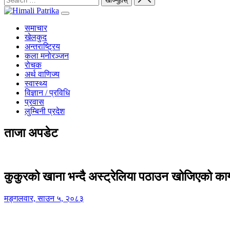
समाचार
खेलकुद
अन्तराष्ट्रिय
कला मनोरञ्जन
रोचक
अर्थ वाणिज्य
स्वास्थ्य
विज्ञान / प्रविधि
प्रवास
लुम्बिनी प्रदेश
ताजा अपडेट
कुकुरको खाना भन्दै अस्ट्रेलिया पठाउन खोजिएको का
मङ्गलवार, साउन ५, २०८३