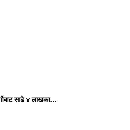
र्गोबाट साढे ४ लाखका…