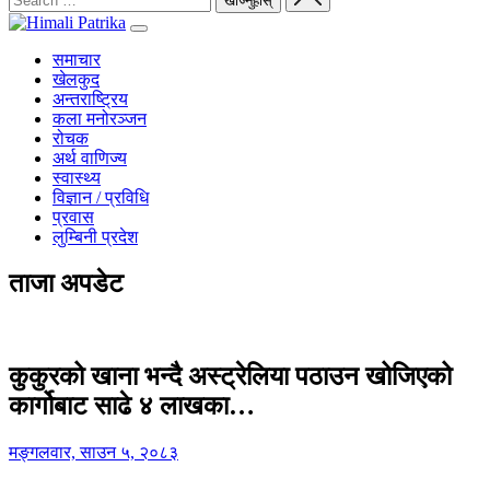
समाचार
खेलकुद
अन्तराष्ट्रिय
कला मनोरञ्जन
रोचक
अर्थ वाणिज्य
स्वास्थ्य
विज्ञान / प्रविधि
प्रवास
लुम्बिनी प्रदेश
ताजा अपडेट
कुकुरको खाना भन्दै अस्ट्रेलिया पठाउन खोजिएको
कार्गोबाट साढे ४ लाखका…
मङ्गलवार, साउन ५, २०८३