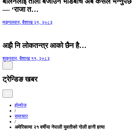
बालेनलाई ताली बजाउने भीडबीच अब कसैले भन्नुपर्छ
— ‘राजा त…
मङ्गलवार, बैशाख २९, २०८३
अझै नि लोकतन्त्र आको छैन है…
शुक्रवार, बैशाख ११, २०८३
ट्रेन्डिङ खबर
होमपेज
/
समाचार
/
अमेरिकामा २१ वर्षीया नेपाली युवतीको गोली हानी हत्या