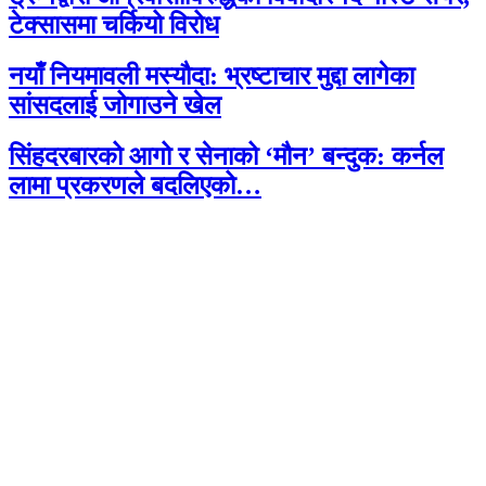
टेक्सासमा चर्कियो विरोध
नयाँ नियमावली मस्यौदा: भ्रष्टाचार मुद्दा लागेका
सांसदलाई जोगाउने खेल
सिंहदरबारको आगो र सेनाको ‘मौन’ बन्दुक: कर्नल
लामा प्रकरणले बदलिएको…