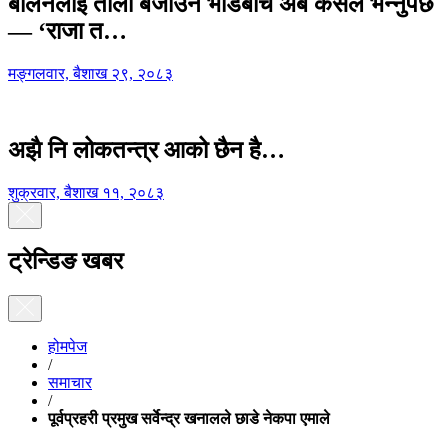
बालेनलाई ताली बजाउने भीडबीच अब कसैले भन्नुपर्छ
— ‘राजा त…
मङ्गलवार, बैशाख २९, २०८३
अझै नि लोकतन्त्र आको छैन है…
शुक्रवार, बैशाख ११, २०८३
ट्रेन्डिङ खबर
होमपेज
/
समाचार
/
पूर्वप्रहरी प्रमुख सर्वेन्द्र खनालले छाडे नेकपा एमाले