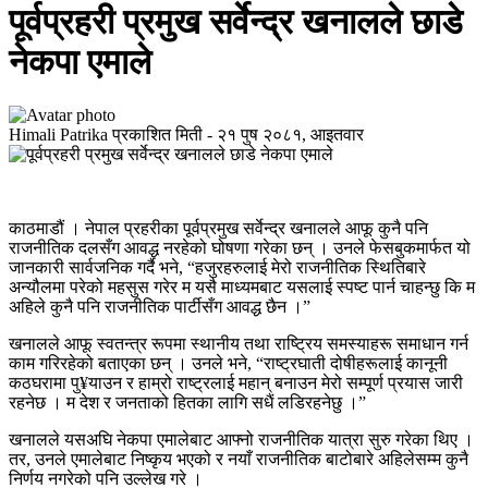
पूर्वप्रहरी प्रमुख सर्वेन्द्र खनालले छाडे
नेकपा एमाले
Himali Patrika
प्रकाशित मिती -
२१ पुष २०८१, आइतवार
काठमाडौं । नेपाल प्रहरीका पूर्वप्रमुख सर्वेन्द्र खनालले आफू कुनै पनि
राजनीतिक दलसँग आवद्ध नरहेको घोषणा गरेका छन् । उनले फेसबुकमार्फत यो
जानकारी सार्वजनिक गर्दै भने, “हजुरहरुलाई मेरो राजनीतिक स्थितिबारे
अन्यौलमा परेको महसुस गरेर म यसै माध्यमबाट यसलाई स्पष्ट पार्न चाहन्छु कि म
अहिले कुनै पनि राजनीतिक पार्टीसँग आवद्ध छैन ।”
खनालले आफू स्वतन्त्र रूपमा स्थानीय तथा राष्ट्रिय समस्याहरू समाधान गर्न
काम गरिरहेको बताएका छन् । उनले भने, “राष्ट्रघाती दोषीहरूलाई कानूनी
कठघरामा पु¥याउन र हाम्रो राष्ट्रलाई महान् बनाउन मेरो सम्पूर्ण प्रयास जारी
रहनेछ । म देश र जनताको हितका लागि सधैं लडिरहनेछु ।”
खनालले यसअघि नेकपा एमालेबाट आफ्नो राजनीतिक यात्रा सुरु गरेका थिए ।
तर, उनले एमालेबाट निष्कृय भएको र नयाँ राजनीतिक बाटोबारे अहिलेसम्म कुनै
निर्णय नगरेको पनि उल्लेख गरे ।