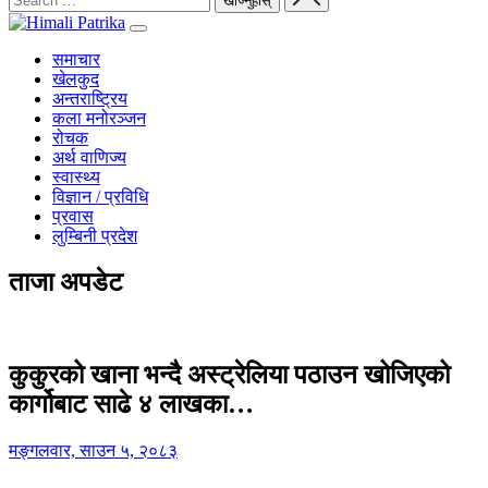
समाचार
खेलकुद
अन्तराष्ट्रिय
कला मनोरञ्जन
रोचक
अर्थ वाणिज्य
स्वास्थ्य
विज्ञान / प्रविधि
प्रवास
लुम्बिनी प्रदेश
ताजा अपडेट
कुकुरको खाना भन्दै अस्ट्रेलिया पठाउन खोजिएको
कार्गोबाट साढे ४ लाखका…
मङ्गलवार, साउन ५, २०८३