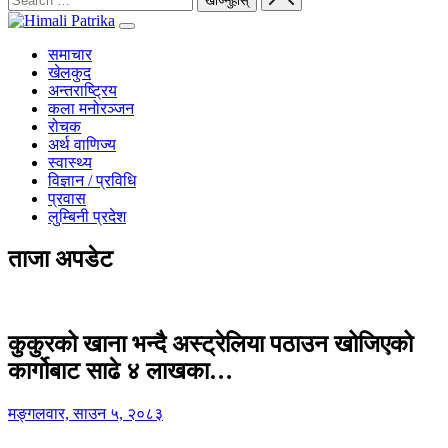
समाचार
खेलकुद
अन्तराष्ट्रिय
कला मनोरञ्जन
रोचक
अर्थ वाणिज्य
स्वास्थ्य
विज्ञान / प्रविधि
प्रवास
लुम्बिनी प्रदेश
ताजा अपडेट
कुकुरको खाना भन्दै अस्ट्रेलिया पठाउन खोजिएको
कार्गोबाट साढे ४ लाखका…
मङ्गलवार, साउन ५, २०८३