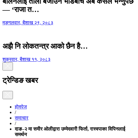
बालेनलाई ताली बजाउने भीडबीच अब कसैले भन्नुपर्छ
— ‘राजा त…
मङ्गलवार, बैशाख २९, २०८३
अझै नि लोकतन्त्र आको छैन है…
शुक्रवार, बैशाख ११, २०८३
ट्रेन्डिङ खबर
होमपेज
/
समाचार
/
दाङ–२ मा समीर ओलीद्वारा उम्मेदवारी फिर्ता, रास्वपाका विपिनलाई
समर्थन