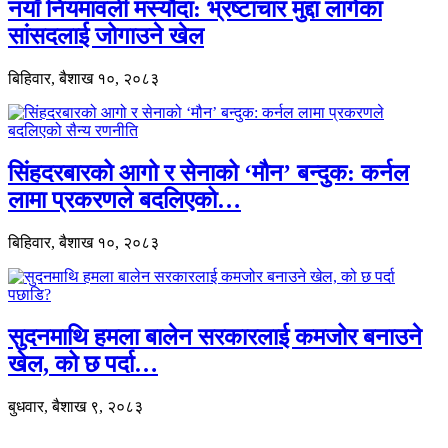
नयाँ नियमावली मस्यौदा: भ्रष्टाचार मुद्दा लागेका
सांसदलाई जोगाउने खेल
बिहिवार, बैशाख १०, २०८३
सिंहदरबारको आगो र सेनाको ‘मौन’ बन्दुक: कर्नल
लामा प्रकरणले बदलिएको…
बिहिवार, बैशाख १०, २०८३
सुदनमाथि हमला बालेन सरकारलाई कमजोर बनाउने
खेल, को छ पर्दा…
बुधवार, बैशाख ९, २०८३