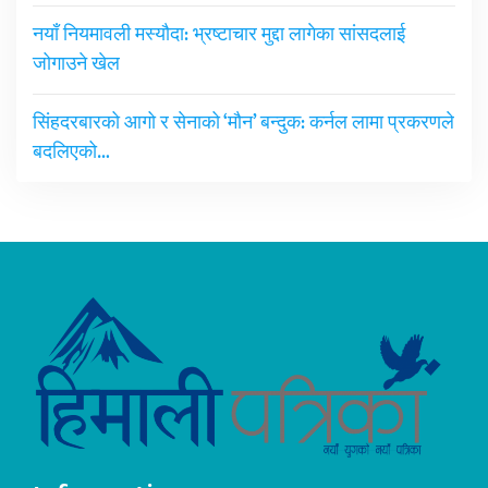
नयाँ नियमावली मस्यौदा: भ्रष्टाचार मुद्दा लागेका सांसदलाई
जोगाउने खेल
सिंहदरबारको आगो र सेनाको ‘मौन’ बन्दुक: कर्नल लामा प्रकरणले
बदलिएको…