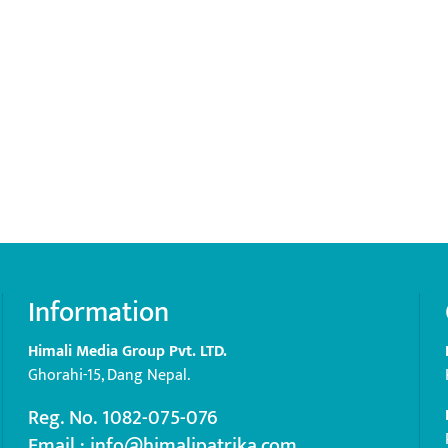
Information
Himali Media Group Pvt. LTD.
Ghorahi-15, Dang Nepal.
Reg. No. 1082-075-076
Email : info@himalipatrika.com