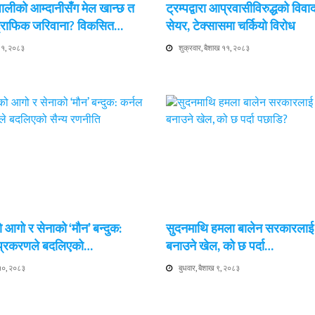
ेपालीको आम्दानीसँग मेल खान्छ त
ट्रम्पद्वारा आप्रवासीविरुद्धको विवा
 ट्राफिक जरिवाना? विकसित…
सेयर, टेक्सासमा चर्कियो विरोध
 ११, २०८३
शुक्रवार, बैशाख ११, २०८३
 आगो र सेनाको ‘मौन’ बन्दुक:
सुदनमाथि हमला बालेन सरकारला
 प्रकरणले बदलिएको…
बनाउने खेल, को छ पर्दा…
 १०, २०८३
बुधवार, बैशाख ९, २०८३