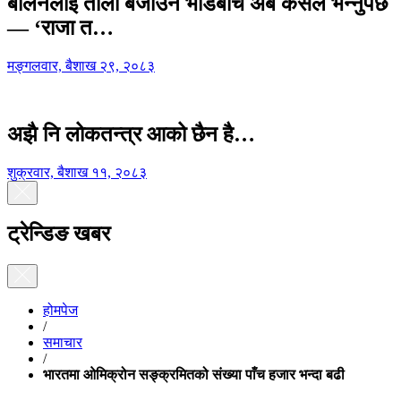
बालेनलाई ताली बजाउने भीडबीच अब कसैले भन्नुपर्छ
— ‘राजा त…
मङ्गलवार, बैशाख २९, २०८३
अझै नि लोकतन्त्र आको छैन है…
शुक्रवार, बैशाख ११, २०८३
ट्रेन्डिङ खबर
होमपेज
/
समाचार
/
भारतमा ओमिक्रोन सङ्क्रमितको संख्या पाँच हजार भन्दा बढी