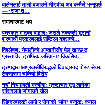
बालेनलाई ताली बजाउने भीडबीच अब कसैले भन्नुपर्छ
— ‘राजा त…
समाचारबाट थप
पत्रकार मातृका दाहाल: जसले नक्कली भुटानी
शरणार्थी प्रकरणलाई राष्ट्रिय बहसको…
विश्लेषण: नेपालीको आम्दानीसँग मेल खान्छ त
प्रस्तावित ट्राफिक जरिवाना? विकसित…
ट्रम्पद्वारा आप्रवासीविरुद्धको विवादास्पद पोस्ट सेयर,
टेक्सासमा चर्कियो विरोध
नयाँ नियमावली मस्यौदा: भ्रष्टाचार मुद्दा लागेका
सांसदलाई जोगाउने खेल
सिंहदरबारको आगो र सेनाको ‘मौन’ बन्दुक: कर्नल