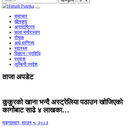
समाचार
खेलकुद
अन्तराष्ट्रिय
कला मनोरञ्जन
रोचक
अर्थ वाणिज्य
स्वास्थ्य
विज्ञान / प्रविधि
प्रवास
लुम्बिनी प्रदेश
ताजा अपडेट
कुकुरको खाना भन्दै अस्ट्रेलिया पठाउन खोजिएको
कार्गोबाट साढे ४ लाखका…
मङ्गलवार, साउन ५, २०८३