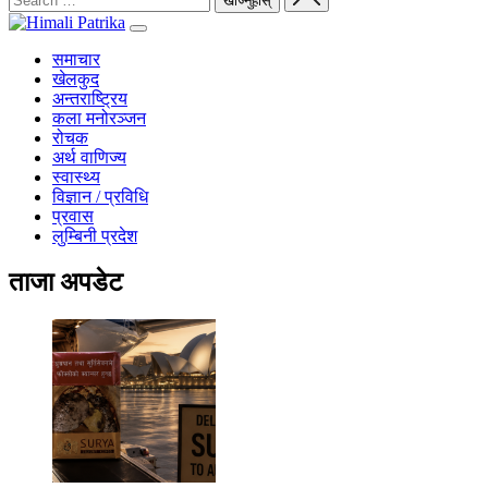
समाचार
खेलकुद
अन्तराष्ट्रिय
कला मनोरञ्जन
रोचक
अर्थ वाणिज्य
स्वास्थ्य
विज्ञान / प्रविधि
प्रवास
लुम्बिनी प्रदेश
ताजा अपडेट