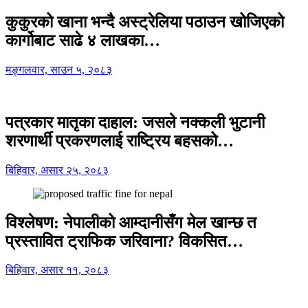
कुकुरको खाना भन्दै अस्ट्रेलिया पठाउन खोजिएको
कार्गोबाट साढे ४ लाखका…
मङ्गलवार, साउन ५, २०८३
पत्रकार मातृका दाहाल: जसले नक्कली भुटानी
शरणार्थी प्रकरणलाई राष्ट्रिय बहसको…
बिहिवार, असार २५, २०८३
विश्लेषण: नेपालीको आम्दानीसँग मेल खान्छ त
प्रस्तावित ट्राफिक जरिवाना? विकसित…
बिहिवार, असार ११, २०८३