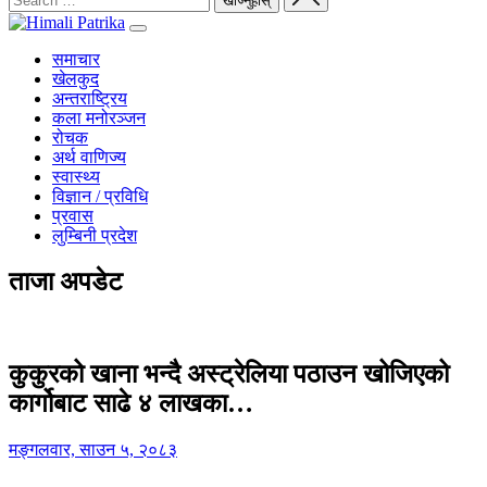
समाचार
खेलकुद
अन्तराष्ट्रिय
कला मनोरञ्जन
रोचक
अर्थ वाणिज्य
स्वास्थ्य
विज्ञान / प्रविधि
प्रवास
लुम्बिनी प्रदेश
ताजा अपडेट
कुकुरको खाना भन्दै अस्ट्रेलिया पठाउन खोजिएको
कार्गोबाट साढे ४ लाखका…
मङ्गलवार, साउन ५, २०८३