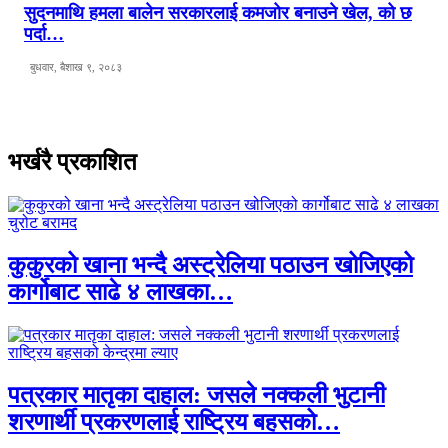
सुदनमाथि हमला बालेन सरकारलाई कमजोर बनाउने खेल, को छ
पर्दा…
बुधवार, बैशाख ९, २०८३
भर्खरै प्रकाशित
कुकुरको खाना भन्दै अस्ट्रेलिया पठाउन खोजिएको
कार्गोबाट साढे ४ लाखका…
पत्रकार मातृका दाहाल: जसले नक्कली भुटानी
शरणार्थी प्रकरणलाई राष्ट्रिय बहसको…