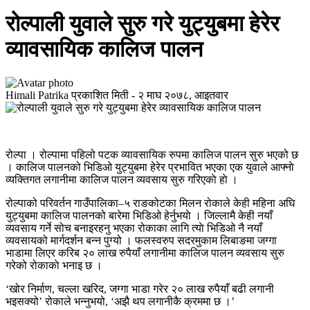
रोल्पाली युवाले सुरु गरे युट्युबमा हेरेर
व्यावसायिक कालिज पालन
Himali Patrika
प्रकाशित मिती -
२ माघ २०७८, आइतवार
रोल्पा । रोल्पामा पहिलो पटक व्यावसायिक रुपमा कालिज पालन सुरु भएको छ
। कालिज पालनको भिडिओ युट्युबमा हेरेर प्रभावित भएका एक युवाले आफ्नाे
व्यक्तिगत लगानीमा कालिज पालन व्यवसाय सुरु गरिएकाे हाे ।
रोल्पाको परिवर्तन गाउँपालिका–५ राङकोटका मिलन रोकाले केही महिना अघि
युट्युबमा कालिज पालनको बारेमा भिडिओ हेर्नुभयाे । जिल्लामै केही नयाँ
व्यवसाय गर्ने सोच बनाइरहनु भएका रोकाका लागि त्याे भिडिओ नै नयाँ
व्यवसायको मार्गदर्शन बन्न पुग्यो । फलस्वरुप सदरमुकाम लिबाङमा जग्गा
भाडामा लिएर करिब २० लाख रुपैयाँ लगानीमा कालिज पालन व्यवसाय सुरु
गरेको रोकाकाे भनाइ छ ।
‘खोर निर्माण, चल्ला खरिद, जग्गा भाडा गरेर २० लाख रुपैयाँ बढी लगानी
भइसक्यो’ रोकाले भन्नुभयो, ‘अझै थप लगानीकै क्रममा छ ।’