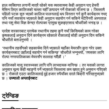
हाल व्यक्तिगत लगानी मात्रै रहेको यस व्यवसायमा केही अनुदान पाए हेचरी
मेसिन लिएर कालिजको चल्ला यहीँ उत्पादन गर्ने रोकाको योजना छ । जिल्लामै
पहिलो पटक सुरु भएको कालिज पालनलाई थप विस्तार गर्न कुनै कार्यक्रम नभए
पनि नयाँ व्यवसाय भएकाले केही अनुदान सहयोग गर्न सकिने भेटेरिनरी अस्पताल
तथा पशु सेवा विज्ञ केन्द्र रोल्पाका प्रमुख सुकइप्रसाद चौधरीको भनाइ छ ।
प्रदेश सरकारबाट प्रत्येक स्थानीय तहमा कुनै नयाँ किसिमको काम गरेका
कृषकलाई अनुदान दिने कार्यक्रम रहेकाले रोकालाई सोही अनुदान दिन सकिने
चौधरीले बताउनुभयाे ।
‘स्थानीय तहसँगको सहकार्यमा दिने भएकाले यहाँका मेयरसँग कुरा गरेर उक्त
कार्यक्रमबाट उहाँलाई सहयोग गर्न सकिन्छ’ चौधरीले भन्नुभयो, ‘त्यसका लागि
रोल्पा नगरपालिकाका मेयरसँग सल्लाह गर्दैछौं ।’
कालिजको मासु स्वास्थ्यका लागि पनि लाभदायक मानिन्छ । तर यसको लागत
अनुसार मूल्य केही महङ्गो पर्ने भएकाले जिल्लामा कम खपत् हुने अनुमान गरिएको
छ । रोकाले एउटा कालिजलाई दुई हजार रुपैयाँका दरले बिक्री गरिरहनुभएकाे
छ ।
उज्यालो अन्लाईनबाट
ट्रेन्डिङ