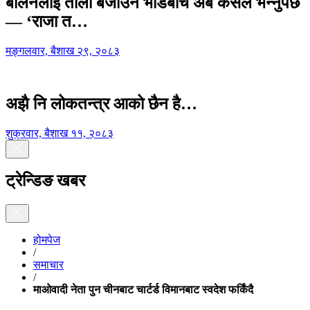
बालेनलाई ताली बजाउने भीडबीच अब कसैले भन्नुपर्छ
— ‘राजा त…
मङ्गलवार, बैशाख २९, २०८३
अझै नि लोकतन्त्र आको छैन है…
शुक्रवार, बैशाख ११, २०८३
ट्रेन्डिङ खबर
होमपेज
/
समाचार
/
माओवादी नेता पुन चीनबाट चार्टर्ड विमानबाट स्वदेश फर्किंदै