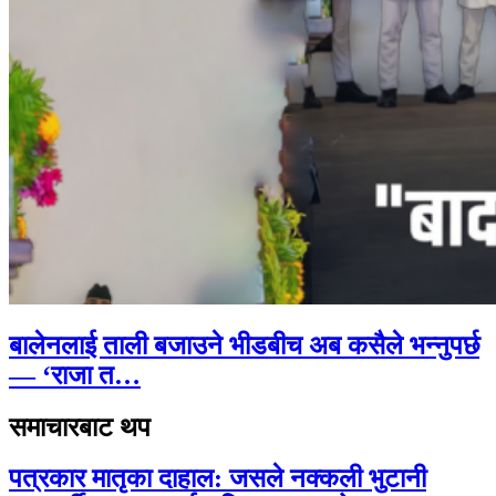
बालेनलाई ताली बजाउने भीडबीच अब कसैले भन्नुपर्छ
— ‘राजा त…
समाचारबाट थप
पत्रकार मातृका दाहाल: जसले नक्कली भुटानी