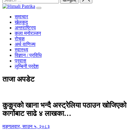
समाचार
खेलकुद
अन्तराष्ट्रिय
कला मनोरञ्जन
रोचक
अर्थ वाणिज्य
स्वास्थ्य
विज्ञान / प्रविधि
प्रवास
लुम्बिनी प्रदेश
ताजा अपडेट
कुकुरको खाना भन्दै अस्ट्रेलिया पठाउन खोजिएको
कार्गोबाट साढे ४ लाखका…
मङ्गलवार, साउन ५, २०८३