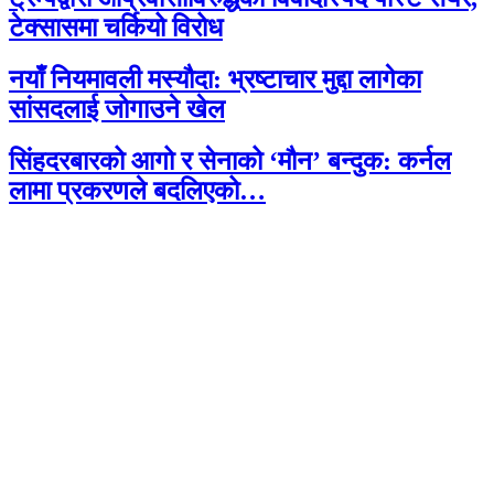
टेक्सासमा चर्कियो विरोध
नयाँ नियमावली मस्यौदा: भ्रष्टाचार मुद्दा लागेका
सांसदलाई जोगाउने खेल
सिंहदरबारको आगो र सेनाको ‘मौन’ बन्दुक: कर्नल
लामा प्रकरणले बदलिएको…