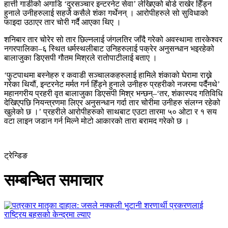
हात्ती गाडीको अगाडि ‘दुरसञ्चार इन्टरनेट सेवा’ लेखिएको बोर्ड राखेर हिँड्न
हुनाले उनीहरुलाई सहजै कसैले शंका गर्थेनन् । आरोपीहरुले सो सुविधाको
फाइदा उठाएर तार चोरी गर्दै आएका थिए ।
शनिबार तार चोरेर सो तार छिल्नलाई जंगलतिर जाँदै गरेको अवस्थामा तारकेश्वर
नगरपालिका–६ स्थित धर्मस्थलीबाट उनिहरुलाई पक्रेर अनुसन्धान भइरहेको
बालाजुका डिएसपी गौतम मिश्रले रातोपाटीलाई बताए ।
‘फुटपाथमा बस्नेहरु र कवाडी सञ्चालकहरुलाई हामिले शंकाको घेरामा राख्ने
गरेका थियौं, इन्टरनेट मर्मत गर्न हिँड्ने हुनाले उनीहरु प्रहरीको नजरमा पर्दैनथे’
महानगरीय प्रहरी वृत बालाजुका डिएसपी मिश्र भन्छन्–‘तर, शंकास्पद गतिविधि
देखिएपछि नियन्त्रणमा लिएर अनुसन्धान गर्दा तार चोरीमा उनीहरु संलग्न रहेको
खुलेको छ ।’ प्रहरीले आरोपीहरुको साथबाट एउटा तारमा ५० ओटा र १ सय
वटा लाइन जडान गर्न मिल्ने मोटो आकारको तारा बरामद गरेको छ ।
ट्रेन्डिङ
सम्बन्धित समाचार