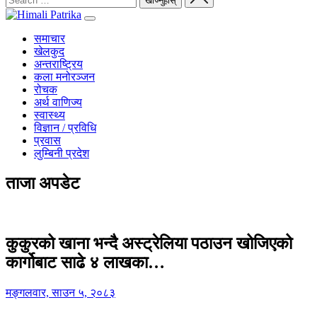
समाचार
खेलकुद
अन्तराष्ट्रिय
कला मनोरञ्जन
रोचक
अर्थ वाणिज्य
स्वास्थ्य
विज्ञान / प्रविधि
प्रवास
लुम्बिनी प्रदेश
ताजा अपडेट
कुकुरको खाना भन्दै अस्ट्रेलिया पठाउन खोजिएको
कार्गोबाट साढे ४ लाखका…
मङ्गलवार, साउन ५, २०८३