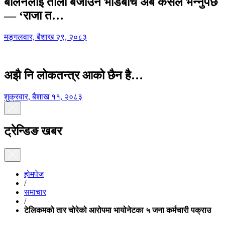
बालेनलाई ताली बजाउने भीडबीच अब कसैले भन्नुपर्छ
— ‘राजा त…
मङ्गलवार, बैशाख २९, २०८३
अझै नि लोकतन्त्र आको छैन है…
शुक्रवार, बैशाख ११, २०८३
ट्रेन्डिङ खबर
होमपेज
/
समाचार
/
टेलिकमको तार चोरेको आरोपमा भायोनेटका ५ जना कर्मचारी पक्राउ