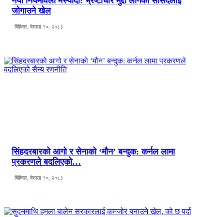
नयाँ नियमावली मस्यौदा: भ्रष्टाचार मुद्दा लागेका सांसदलाई
जोगाउने खेल
बिहिवार, बैशाख १०, २०८३
सिंहदरबारको आगो र सेनाको ‘मौन’ बन्दुक: कर्नल लामा
प्रकरणले बदलिएको…
बिहिवार, बैशाख १०, २०८३