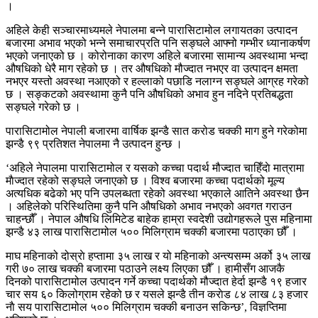
।
अहिले केही सञ्चारमाध्यमले नेपालमा बन्ने पारासिटामोल लगायतका उत्पादन
बजारमा अभाव भएको भन्ने समाचारप्रति पनि सङ्घले आफ्नो गम्भीर ध्यानाकर्षण
भएको जनाएको छ । कोरोनाका कारण अहिले बजारमा सामान्य अवस्थामा भन्दा
औषधिको धेरै माग रहेको छ । तर औषधिको मौज्दात नभएर वा उत्पादन क्षमता
नभएर यस्तो अवस्था नआएको र हल्लाको पछाडि नलाग्न सङ्घले आग्रह गरेको
छ । सङ्कटको अवस्थामा कुनै पनि औषधिको अभाव हुन नदिने प्रतिबद्धता
सङ्घले गरेको छ ।
पारासिटामोल नेपाली बजारमा वार्षिक झन्डै सात करोड चक्की माग हुने गरेकोमा
झन्डै ९९ प्रतिशत नेपालमा नै उत्पादन हुन्छ ।
‘अहिले नेपालमा पारासिटामोल र यसको कच्चा पदार्थ मौज्दात चाहिँदाे मात्रामा
माैज्दात रहेको सङ्घले जनाएको छ । विश्व बजारमा कच्चा पदार्थको मूल्य
अत्यधिक बढेको भए पनि उपलब्धता रहेको अवस्था भएकाले आतिने अवस्था छैन
। अहिलेकाे परिस्थितिमा कुनै पनि औषधिको अभाव नभएको अवगत गराउन
चाहन्छौँ । नेपाल औषधि लिमिटेड बाहेक हाम्रा स्वदेशी उद्योगहरूले पुस महिनामा
झन्डै ४३ लाख पारासिटामोल ५०० मिलिग्राम चक्की बजारमा पठाएका छौँ ।
माघ महिनाको दोस्राे हप्तामा ३५ लाख र यो महिनाको अन्त्यसम्म अर्को ३५ लाख
गरी ७० लाख चक्की बजारमा पठाउने लक्ष्य लिएका छौँ । हामीसँग आजकै
दिनको पारासिटामोल उत्पादन गर्ने कच्चा पदार्थको मौज्दात हेर्दा झन्डै १९ हजार
चार सय ६० किलोग्राम रहेको छ र यसले झन्डै तीन कराेड ८४ लाख ८३ हजार
नाै सय पारासिटामोल ५०० मिलिग्राम चक्की बनाउन सकिन्छ’, विज्ञप्तिमा