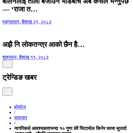
बालेनलाई ताली बजाउने भीडबीच अब कसैले भन्नुपर्छ
— ‘राजा त…
मङ्गलवार, बैशाख २९, २०८३
अझै नि लोकतन्त्र आको छैन है…
शुक्रवार, बैशाख ११, २०८३
ट्रेन्डिङ खबर
होमपेज
/
समाचार
/
नागरिकले आवश्यकताभन्दा १० गुणा धेरै सिटामोल किनेर घरमा थुपार्दा