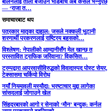
बालेनलाई ताली बजाउने भीडबीच अब कसैले भन्नुपर्छ
— ‘राजा त…
समाचारबाट थप
पत्रकार मातृका दाहाल: जसले नक्कली भुटानी
शरणार्थी प्रकरणलाई राष्ट्रिय बहसको…
विश्लेषण: नेपालीको आम्दानीसँग मेल खान्छ त
प्रस्तावित ट्राफिक जरिवाना? विकसित…
ट्रम्पद्वारा आप्रवासीविरुद्धको विवादास्पद पोस्ट सेयर,
टेक्सासमा चर्कियो विरोध
नयाँ नियमावली मस्यौदा: भ्रष्टाचार मुद्दा लागेका
सांसदलाई जोगाउने खेल
सिंहदरबारको आगो र सेनाको ‘मौन’ बन्दुक: कर्नल