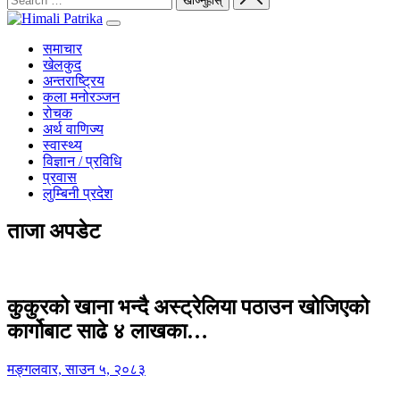
समाचार
खेलकुद
अन्तराष्ट्रिय
कला मनोरञ्जन
रोचक
अर्थ वाणिज्य
स्वास्थ्य
विज्ञान / प्रविधि
प्रवास
लुम्बिनी प्रदेश
ताजा अपडेट
कुकुरको खाना भन्दै अस्ट्रेलिया पठाउन खोजिएको
कार्गोबाट साढे ४ लाखका…
मङ्गलवार, साउन ५, २०८३