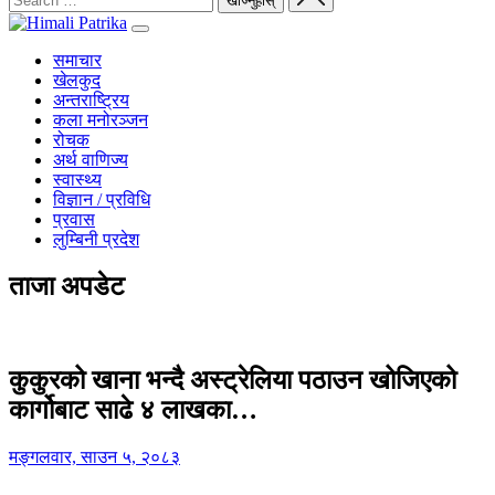
समाचार
खेलकुद
अन्तराष्ट्रिय
कला मनोरञ्जन
रोचक
अर्थ वाणिज्य
स्वास्थ्य
विज्ञान / प्रविधि
प्रवास
लुम्बिनी प्रदेश
ताजा अपडेट
कुकुरको खाना भन्दै अस्ट्रेलिया पठाउन खोजिएको
कार्गोबाट साढे ४ लाखका…
मङ्गलवार, साउन ५, २०८३