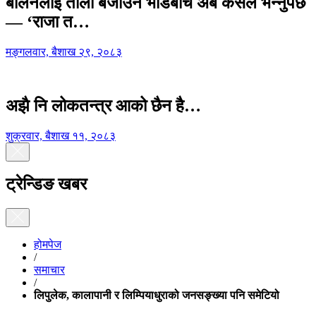
बालेनलाई ताली बजाउने भीडबीच अब कसैले भन्नुपर्छ
— ‘राजा त…
मङ्गलवार, बैशाख २९, २०८३
अझै नि लोकतन्त्र आको छैन है…
शुक्रवार, बैशाख ११, २०८३
ट्रेन्डिङ खबर
होमपेज
/
समाचार
/
लिपुलेक, कालापानी र लिम्पियाधुराको जनसङ्ख्या पनि समेटियो