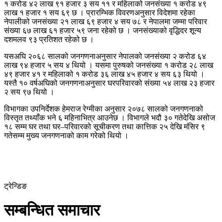
१ करोड ४२ लाख ९१ हजार ३ सय ११ र महिलाको जनसंख्या १ करोड ४९
लाख १ हजार १ सय ६९ छ । प्रारम्भिक विवरणअनुसार विदेशमा रहेका
नेपालीको जनसंख्या २१ लाख ६९ हजार ४ सय ७८ र नेपालमा जम्मा परिवार
संख्या ६७ लाख ६१ हजार ५९ जना रहेको छ । जनसंख्याको वृद्धिदर शून्य
दशमलव ९३ प्रतिशत रहेको छ ।
यसअघि २०६८ सालको जनगणनाअनुसार नेपालको जनसंख्या २ करोड ६४
लाख ९४ हजार ५ सय ४ थियो । यसमा पुरुषको जनसंख्या १ करोड २८ लाख
४९ हजार ४१ र महिलाको १ करोड ३६ लाख ४५ हजार ४ सय ६३ थियो ।
यस्तै १० वर्षअघिको जनगणनाअनुसार घरपरिवारको संख्या ५४ लाख २३ हजार
२ सय ९७ थियो ।
विभागका उपनिर्देशक हेमराज रेग्मीका अनुसार २०७८ सालको जनगणनाको
विस्तृत तथ्याँक भने ६ महिनाभित्र आउनेछ । विभागले भदौ ३० गतेदेखि असोज
१८ सम्म घर तथा घर–परिवारको सूचीकरण तथा कात्तिक २५ देखि मंसिर ९
गतेसम्म मुख्य जनगणनाको काम गरेको थियो ।
ट्रेन्डिङ
सम्बन्धित समाचार