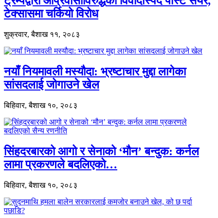
ट्रम्पद्वारा आप्रवासीविरुद्धको विवादास्पद पोस्ट सेयर,
टेक्सासमा चर्कियो विरोध
शुक्रवार, बैशाख ११, २०८३
नयाँ नियमावली मस्यौदा: भ्रष्टाचार मुद्दा लागेका
सांसदलाई जोगाउने खेल
बिहिवार, बैशाख १०, २०८३
सिंहदरबारको आगो र सेनाको ‘मौन’ बन्दुक: कर्नल
लामा प्रकरणले बदलिएको…
बिहिवार, बैशाख १०, २०८३