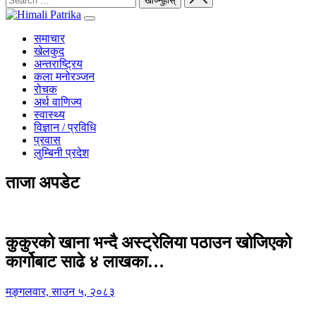
समाचार
खेलकुद
अन्तराष्ट्रिय
कला मनोरञ्जन
रोचक
अर्थ वाणिज्य
स्वास्थ्य
विज्ञान / प्रविधि
प्रवास
लुम्बिनी प्रदेश
ताजा अपडेट
कुकुरको खाना भन्दै अस्ट्रेलिया पठाउन खोजिएको
कार्गोबाट साढे ४ लाखका…
मङ्गलवार, साउन ५, २०८३