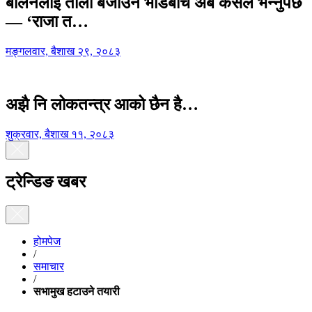
बालेनलाई ताली बजाउने भीडबीच अब कसैले भन्नुपर्छ
— ‘राजा त…
मङ्गलवार, बैशाख २९, २०८३
अझै नि लोकतन्त्र आको छैन है…
शुक्रवार, बैशाख ११, २०८३
ट्रेन्डिङ खबर
होमपेज
/
समाचार
/
सभामुख हटाउने तयारी