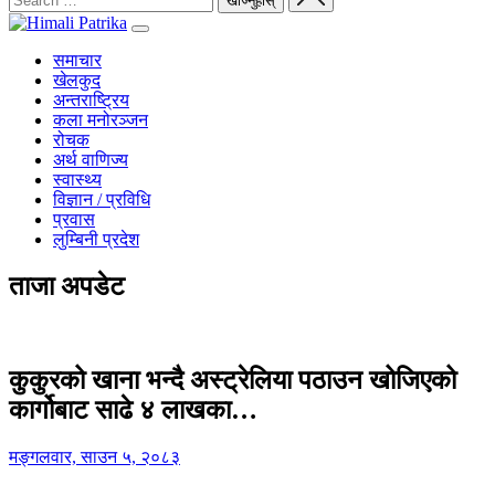
समाचार
खेलकुद
अन्तराष्ट्रिय
कला मनोरञ्जन
रोचक
अर्थ वाणिज्य
स्वास्थ्य
विज्ञान / प्रविधि
प्रवास
लुम्बिनी प्रदेश
ताजा अपडेट
कुकुरको खाना भन्दै अस्ट्रेलिया पठाउन खोजिएको
कार्गोबाट साढे ४ लाखका…
मङ्गलवार, साउन ५, २०८३