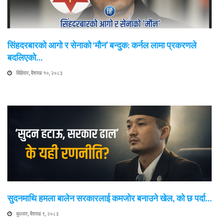
सिंहदरबारको आगो र सेनाको ‘मौन’ बन्दुक: कर्नल लामा प्रकरणले
बदलिएको…
बिहिवार, बैशाख १०, २०८३
सुदनमाथि हमला बालेन सरकारलाई कमजोर बनाउने खेल, को छ पर्दा…
बुधवार, बैशाख ९, २०८३