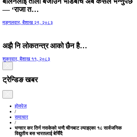
बालेनलाई ताली बजाउने भीडबीच अब कसैले भन्नुपर्छ
— ‘राजा त…
मङ्गलवार, बैशाख २९, २०८३
अझै नि लोकतन्त्र आको छैन है…
शुक्रवार, बैशाख ११, २०८३
ट्रेन्डिङ खबर
होमपेज
/
समाचार
/
भन्सार कर तिर्न नसकेको भन्दै चीनबाट ल्याइएका १८ सार्वजनिक
विद्युतीय बस भारतलाई बेचिँदै