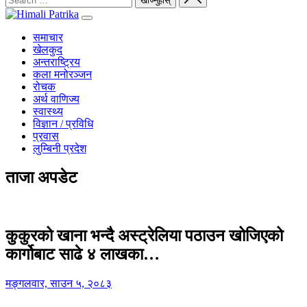
समाचार
खेलकुद
अन्तराष्ट्रिय
कला मनोरञ्जन
रोचक
अर्थ वाणिज्य
स्वास्थ्य
विज्ञान / प्रविधि
प्रवास
लुम्बिनी प्रदेश
ताजा अपडेट
कुकुरको खाना भन्दै अस्ट्रेलिया पठाउन खोजिएको
कार्गोबाट साढे ४ लाखका…
मङ्गलवार, साउन ५, २०८३