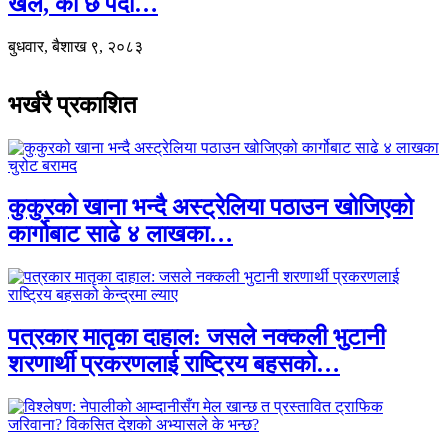
खेल, को छ पर्दा…
बुधवार, बैशाख ९, २०८३
भर्खरै प्रकाशित
कुकुरको खाना भन्दै अस्ट्रेलिया पठाउन खोजिएको
कार्गोबाट साढे ४ लाखका…
पत्रकार मातृका दाहाल: जसले नक्कली भुटानी
शरणार्थी प्रकरणलाई राष्ट्रिय बहसको…