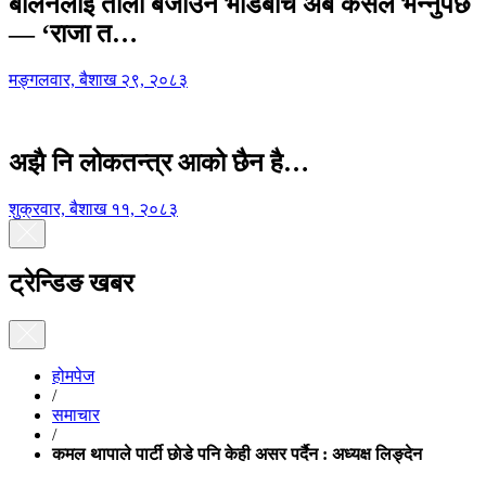
बालेनलाई ताली बजाउने भीडबीच अब कसैले भन्नुपर्छ
— ‘राजा त…
मङ्गलवार, बैशाख २९, २०८३
अझै नि लोकतन्त्र आको छैन है…
शुक्रवार, बैशाख ११, २०८३
ट्रेन्डिङ खबर
होमपेज
/
समाचार
/
कमल थापाले पार्टी छाेडे पनि केही असर पर्दैन : अध्यक्ष लिङ्देन