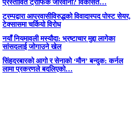
प्रस्तावित ट्राफिक जरिवाना? विकसित…
ट्रम्पद्वारा आप्रवासीविरुद्धको विवादास्पद पोस्ट सेयर,
टेक्सासमा चर्कियो विरोध
नयाँ नियमावली मस्यौदा: भ्रष्टाचार मुद्दा लागेका
सांसदलाई जोगाउने खेल
सिंहदरबारको आगो र सेनाको ‘मौन’ बन्दुक: कर्नल
लामा प्रकरणले बदलिएको…