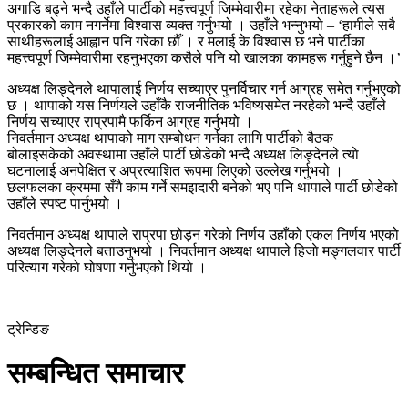
अगाडि बढ्ने भन्दै उहाँले पार्टीको महत्त्वपूर्ण जिम्मेवारीमा रहेका नेताहरूले त्यस
प्रकारको काम नगर्नेमा विश्वास व्यक्त गर्नुभयो । उहाँले भन्नुभयो – ‘हामीले सबै
साथीहरूलाई आह्वान पनि गरेका छौँ । र मलाई के विश्वास छ भने पार्टीका
महत्त्वपूर्ण जिम्मेवारीमा रहनुभएका कसैले पनि यो खालका कामहरू गर्नुहुने छैन ।’
अध्यक्ष लिङ्देनले थापालाई निर्णय सच्याएर पुनर्विचार गर्न आग्रह समेत गर्नुभएको
छ । थापाको यस निर्णयले उहाँकै राजनीतिक भविष्यसमेत नरहेको भन्दै उहाँले
निर्णय सच्याएर राप्रपामै फर्किन आग्रह गर्नुभयो ।
निवर्तमान अध्यक्ष थापाको माग सम्बोधन गर्नका लागि पार्टीको बैठक
बोलाइसकेको अवस्थामा उहाँले पार्टी छोडेको भन्दै अध्यक्ष लिङ्देनले त्याे
घटनालाई अनपेक्षित र अप्रत्याशित रूपमा लिएको उल्लेख गर्नुभयो ।
छलफलका क्रममा सँगै काम गर्ने समझदारी बनेको भए पनि थापाले पार्टी छोडेको
उहाँले स्पष्ट पार्नुभयो ।
निवर्तमान अध्यक्ष थापाले राप्रपा छोड्न गरेको निर्णय उहाँको एकल निर्णय भएको
अध्यक्ष लिङ्देनले बताउनुभयो । निवर्तमान अध्यक्ष थापाले हिजाे मङ्गलवार पार्टी
परित्याग गरेकाे घाेषणा गर्नुभएकाे थियाे ।
ट्रेन्डिङ
सम्बन्धित समाचार