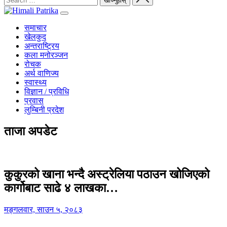
समाचार
खेलकुद
अन्तराष्ट्रिय
कला मनोरञ्जन
रोचक
अर्थ वाणिज्य
स्वास्थ्य
विज्ञान / प्रविधि
प्रवास
लुम्बिनी प्रदेश
ताजा अपडेट
कुकुरको खाना भन्दै अस्ट्रेलिया पठाउन खोजिएको
कार्गोबाट साढे ४ लाखका…
मङ्गलवार, साउन ५, २०८३