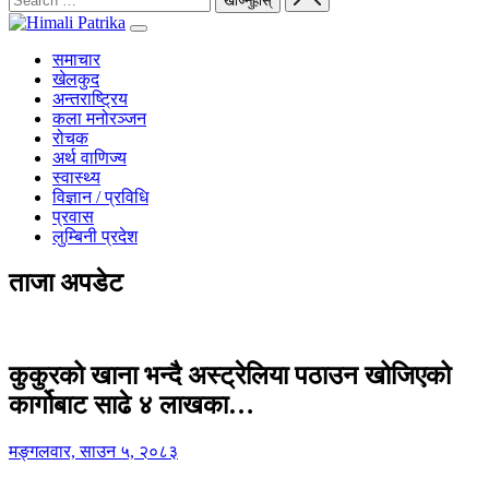
समाचार
खेलकुद
अन्तराष्ट्रिय
कला मनोरञ्जन
रोचक
अर्थ वाणिज्य
स्वास्थ्य
विज्ञान / प्रविधि
प्रवास
लुम्बिनी प्रदेश
ताजा अपडेट
कुकुरको खाना भन्दै अस्ट्रेलिया पठाउन खोजिएको
कार्गोबाट साढे ४ लाखका…
मङ्गलवार, साउन ५, २०८३