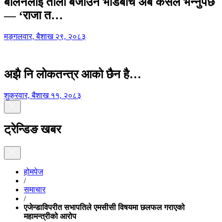
बालेनलाई ताली बजाउने भीडबीच अब कसैले भन्नुपर्छ
— ‘राजा त…
मङ्गलवार, बैशाख २९, २०८३
अझै नि लोकतन्त्र आको छैन है…
शुक्रवार, बैशाख ११, २०८३
ट्रेन्डिङ खबर
होमपेज
/
समाचार
/
एजेन्डाविपरीत सभापतिले एमसीसी विषयमा छलफल गराएको
महामन्त्रीको आरोप