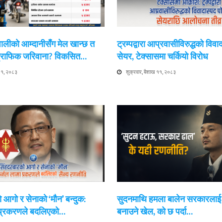
ेपालीको आम्दानीसँग मेल खान्छ त
ट्रम्पद्वारा आप्रवासीविरुद्धको विवा
 ट्राफिक जरिवाना? विकसित…
सेयर, टेक्सासमा चर्कियो विरोध
 ११, २०८३
शुक्रवार, बैशाख ११, २०८३
 आगो र सेनाको ‘मौन’ बन्दुक:
सुदनमाथि हमला बालेन सरकारला
 प्रकरणले बदलिएको…
बनाउने खेल, को छ पर्दा…