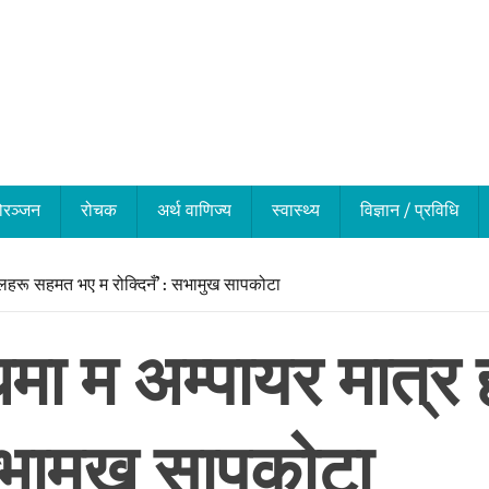
ोरञ्जन
रोचक
अर्थ वाणिज्य
स्वास्थ्य
विज्ञान / प्रविधि
दलहरू सहमत भए म रोक्दिनँ’ : सभामुख सापकोटा
धमा म अम्पायर मात्र
 सभामुख सापकोटा