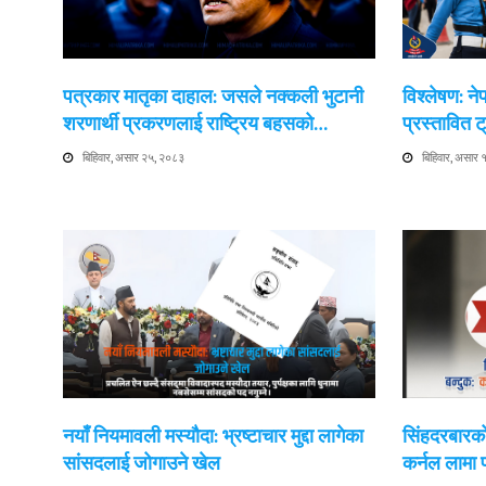
पत्रकार मातृका दाहाल: जसले नक्कली भुटानी
विश्लेषण: न
शरणार्थी प्रकरणलाई राष्ट्रिय बहसको…
प्रस्तावित
बिहिवार, असार २५, २०८३
बिहिवार, असार
नयाँ नियमावली मस्यौदा: भ्रष्टाचार मुद्दा लागेका
सिंहदरबारको
सांसदलाई जोगाउने खेल
कर्नल लामा