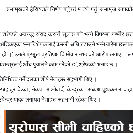
 । सभामुखको हैसियतले निर्णय गर्नुपर्छ म त्यो गर्छु’ सभामुख सापक
।
ेष्ठले अवरुद्ध संसद् कसरी सुचारु गर्ने भन्ने विषयमा गम्भीर
रू अडि्कएका छन् विधेयकलाई कसरी अघि बढाउने भन्ने बारेमा छलफ
भाग्य हो ।’ उनले प्रमुख प्रतिपक्ष जिम्मेवार नभएको आरोप लगाए ।‘ल
तन्त्रलाई आँच पुर्‍याउने काम गरेको छ’, श्रेष्ठको भनाइ छ ।
िनिधित्व गर्ने दलका शीर्ष नेताहरू सहभागी थिए ।
ेरबहादुर देउवा, नेकपा माओवादी केन्द्रका अध्यक्ष पुष्पकमल दा
उपेन्द्र यादव लगायत नेताहरू सहभागी रहेका थिए ।