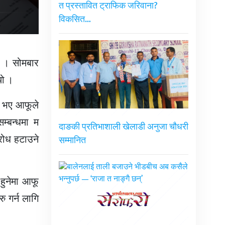
त प्रस्तावित ट्राफिक जरिवाना?
विकसित…
् । सोमबार
यो ।
ि भए आफूले
म्बन्धमा म
दाङकी प्रतिभाशाली खेलाडी अनुजा चौधरी
रोध हटाउने
सम्मानित
 हुनेमा आफू
ु गर्न लागि