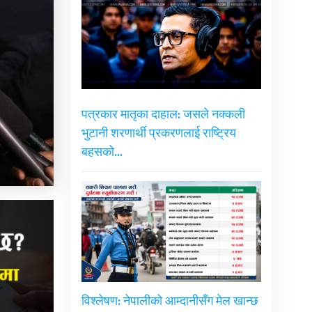
पत्रकार मातृका दाहाल: जसले नक्कली
भुटानी शरणार्थी प्रकरणलाई राष्ट्रिय
बहसको…
विश्लेषण: नेपालीको आम्दानीसँग मेल खान्छ