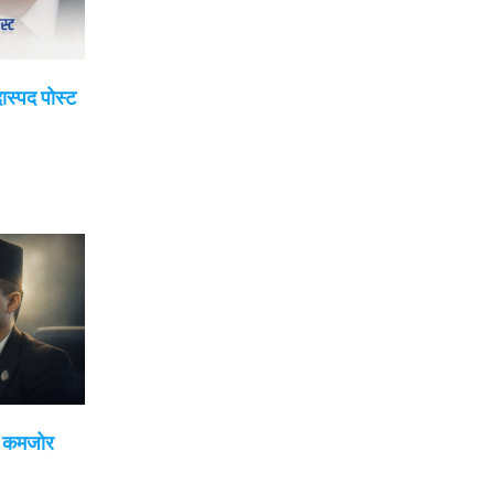
दास्पद पोस्ट
ई कमजोर