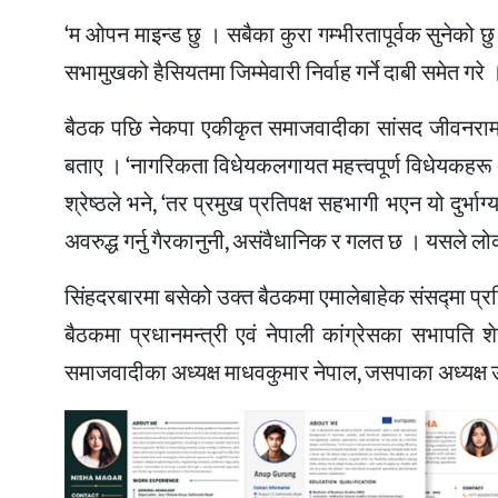
‘म ओपन माइन्ड छु । सबैका कुरा गम्भीरतापूर्वक सुनेको छु
सभामुखको हैसियतमा जिम्मेवारी निर्वाह गर्ने दाबी समेत गरे 
बैठक पछि नेकपा एकीकृत समाजवादीका सांसद जीवनराम श्र
बताए । ‘नागरिकता विधेयकलगायत महत्त्वपूर्ण विधेयकह
श्रेष्ठले भने, ‘तर प्रमुख प्रतिपक्ष सहभागी भएन यो दुर्
अवरुद्ध गर्नु गैरकानुनी, असंवैधानिक र गलत छ । यसले लोक
सिंहदरबारमा बसेको उक्त बैठकमा एमालेबाहेक संसद्मा प्रत
बैठकमा प्रधानमन्त्री एवं नेपाली कांग्रेसका सभापति श
समाजवादीका अध्यक्ष माधवकुमार नेपाल, जसपाका अध्यक्ष 