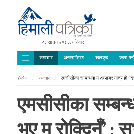
२३ साउन २०८३, शनिवार
समाचार
अन्तराष्ट्रिय
खेलकुद
कला मन
Main Navigation
/
/
एमसीसीका सम्बन्धमा म अम्पायर मात्र हो, ‘
होमपेज
समाचार
एमसीसीका सम्बन्
भए म रोक्दिनँ’ :