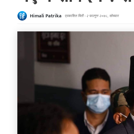
Himali Patrika
प्रकाशित मिती -
२ फाल्गुन २०७८, सोमवार