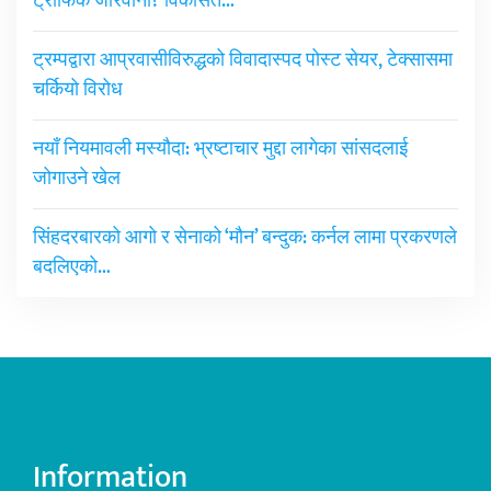
ट्राफिक जरिवाना? विकसित…
ट्रम्पद्वारा आप्रवासीविरुद्धको विवादास्पद पोस्ट सेयर, टेक्सासमा
चर्कियो विरोध
नयाँ नियमावली मस्यौदा: भ्रष्टाचार मुद्दा लागेका सांसदलाई
जोगाउने खेल
सिंहदरबारको आगो र सेनाको ‘मौन’ बन्दुक: कर्नल लामा प्रकरणले
बदलिएको…
Information