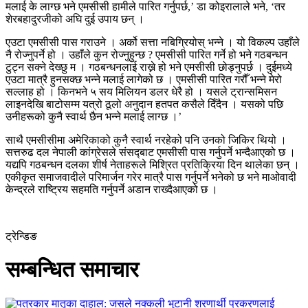
मलाई के लाग्छ भने एमसीसी हामीले पारित गर्नुपर्छ,’ डा कोइरालाले भने, ‘तर
शेरबहादुरजीको अघि दुई उपाय छन् ।
एउटा एमसीसी पास गराउने । अर्को सत्ता नबिग्रियोस् भन्ने । यो विकल्प उहाँले
नै रोज्नुपर्ने हो । उहाँले कुन रोज्नुहुन्छ ? एमसीसी पारित गर्ने हो भने गठबन्धन
टुट्न सक्ने देख्छु म । गठबन्धनलाई राख्ने हो भने एमसीसी छोड्नुपर्छ । दुईमध्ये
एउटा मात्रै हुनसक्छ भन्ने मलाई लागेको छ । एमसीसी पारित गरौँ भन्ने मेरो
सल्लाह हो । किनभने ५ सय मिलियन डलर धेरै हो । यसले ट्रान्समिसन
लाइनदेखि बाटोसम्म यत्रो ठूलो अनुदान हतपत कसैले दिँदैन । यसको पछि
उनीहरूको कुनै स्वार्थ छैन भन्ने मलाई लाग्छ ।’
साथै एमसीसीमा अमेरिकाको कुनै स्वार्थ नरहेको पनि उनको जिकिर थियो ।
सत्तरुढ दल नेपाली कांग्रेसले संसद्‍बाट एमसीसी पास गर्नुपर्ने भन्दैआएको छ ।
यद्यपि गठबन्धन दलका शीर्ष नेताहरूले मिश्रित प्रतिक्रिया दिन थालेका छन् ।
एकीकृत समाजवादीले परिमार्जन गरेर मात्रै पास गर्नुपर्ने भनेको छ भने माओवादी
केन्द्रले राष्ट्रिय सहमति गर्नुपर्ने अडान राख्दैआएको छ ।
ट्रेन्डिङ
सम्बन्धित समाचार