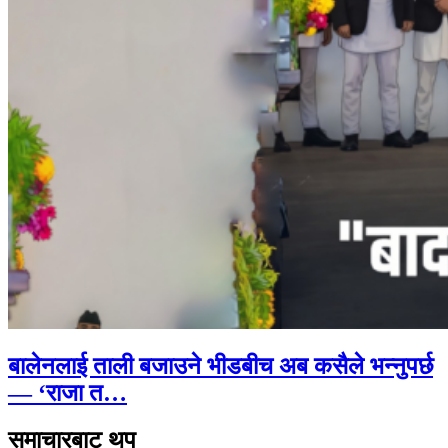
बालेनलाई ताली बजाउने भीडबीच अब कसैले भन्नुपर्छ
— ‘राजा त…
समाचारबाट थप