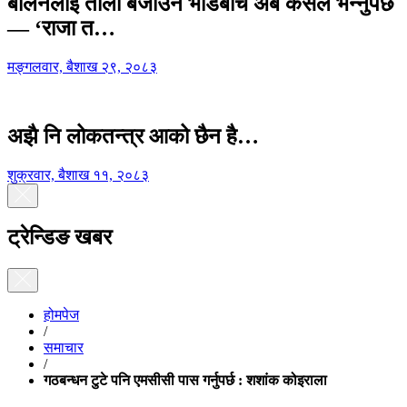
बालेनलाई ताली बजाउने भीडबीच अब कसैले भन्नुपर्छ
— ‘राजा त…
मङ्गलवार, बैशाख २९, २०८३
अझै नि लोकतन्त्र आको छैन है…
शुक्रवार, बैशाख ११, २०८३
ट्रेन्डिङ खबर
होमपेज
/
समाचार
/
गठबन्धन टुटे पनि एमसीसी पास गर्नुपर्छ : शशांक कोइराला