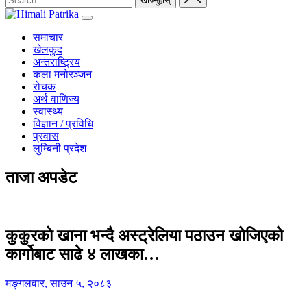
समाचार
खेलकुद
अन्तराष्ट्रिय
कला मनोरञ्जन
रोचक
अर्थ वाणिज्य
स्वास्थ्य
विज्ञान / प्रविधि
प्रवास
लुम्बिनी प्रदेश
ताजा अपडेट
कुकुरको खाना भन्दै अस्ट्रेलिया पठाउन खोजिएको
कार्गोबाट साढे ४ लाखका…
मङ्गलवार, साउन ५, २०८३