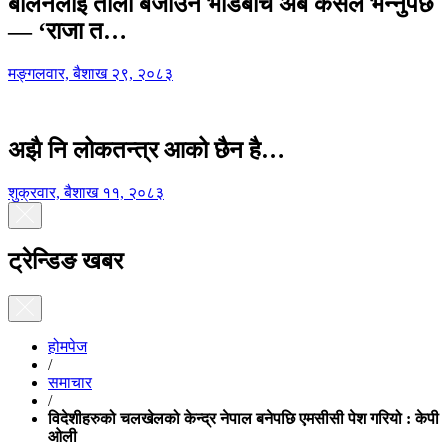
बालेनलाई ताली बजाउने भीडबीच अब कसैले भन्नुपर्छ
— ‘राजा त…
मङ्गलवार, बैशाख २९, २०८३
अझै नि लोकतन्त्र आको छैन है…
शुक्रवार, बैशाख ११, २०८३
ट्रेन्डिङ खबर
होमपेज
/
समाचार
/
विदेशीहरुको चलखेलको केन्द्र नेपाल बनेपछि एमसीसी पेश गरियो : केपी
ओली