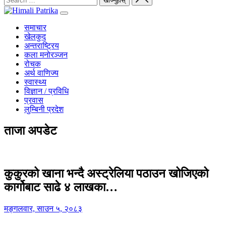
समाचार
खेलकुद
अन्तराष्ट्रिय
कला मनोरञ्जन
रोचक
अर्थ वाणिज्य
स्वास्थ्य
विज्ञान / प्रविधि
प्रवास
लुम्बिनी प्रदेश
ताजा अपडेट
कुकुरको खाना भन्दै अस्ट्रेलिया पठाउन खोजिएको
कार्गोबाट साढे ४ लाखका…
मङ्गलवार, साउन ५, २०८३