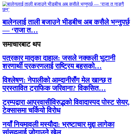
बालेनलाई ताली बजाउने भीडबीच अब कसैले भन्नुपर्छ
— ‘राजा त…
समाचारबाट थप
पत्रकार मातृका दाहाल: जसले नक्कली भुटानी
शरणार्थी प्रकरणलाई राष्ट्रिय बहसको…
विश्लेषण: नेपालीको आम्दानीसँग मेल खान्छ त
प्रस्तावित ट्राफिक जरिवाना? विकसित…
ट्रम्पद्वारा आप्रवासीविरुद्धको विवादास्पद पोस्ट सेयर,
टेक्सासमा चर्कियो विरोध
नयाँ नियमावली मस्यौदा: भ्रष्टाचार मुद्दा लागेका
सांसदलाई जोगाउने खेल