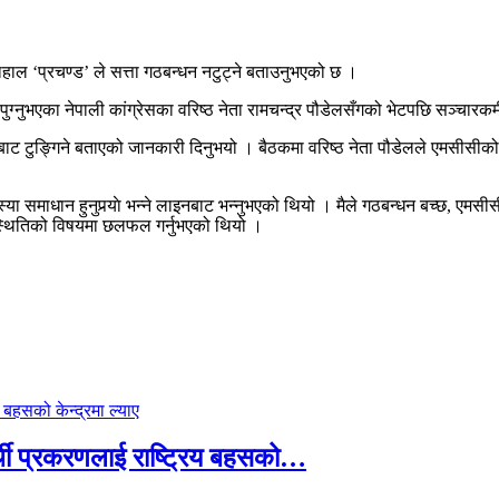
दाहाल ‘प्रचण्ड’ ले सत्ता गठबन्धन नटुट्ने बताउनुभएको छ ।
नुभएका नेपाली कांग्रेसका वरिष्ठ नेता रामचन्द्र पौडेलसँगको भेटपछि सञ्चारकर्मी
ियाबाट टुङ्गिने बताएको जानकारी दिनुभयो । बैठकमा वरिष्ठ नेता पौडेलले एमसीसी
या समाधान हुनुपर्‍याे भन्ने लाइनबाट भन्नुभएको थियो । मैले गठबन्धन बच्छ, एमसीसी
िस्थितिको विषयमा छलफल गर्नुभएको थियो ।
्थी प्रकरणलाई राष्ट्रिय बहसको…