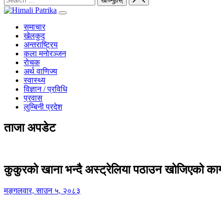
समाचार
खेलकुद
अन्तराष्ट्रिय
कला मनोरञ्जन
रोचक
अर्थ वाणिज्य
स्वास्थ्य
विज्ञान / प्रविधि
प्रवास
लुम्बिनी प्रदेश
ताजा अपडेट
कुकुरको खाना भन्दै अस्ट्रेलिया पठाउन खोजिएको का
मङ्गलवार, साउन ५, २०८३