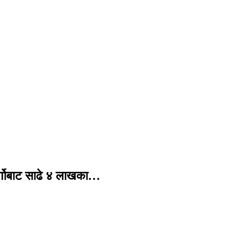
र्गोबाट साढे ४ लाखका…