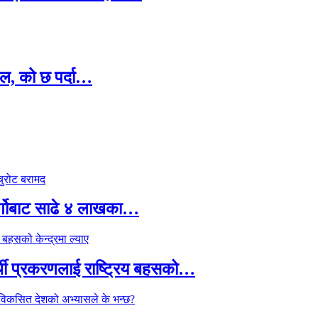
ल, को छ पर्दा…
र्गोबाट साढे ४ लाखका…
्थी प्रकरणलाई राष्ट्रिय बहसको…