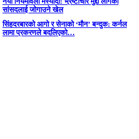
नयाँ नियमावली मस्यौदा: भ्रष्टाचार मुद्दा लागेका
सांसदलाई जोगाउने खेल
सिंहदरबारको आगो र सेनाको ‘मौन’ बन्दुक: कर्नल
लामा प्रकरणले बदलिएको…