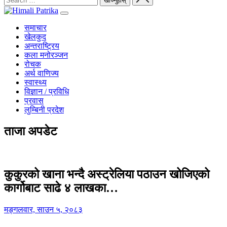
समाचार
खेलकुद
अन्तराष्ट्रिय
कला मनोरञ्जन
रोचक
अर्थ वाणिज्य
स्वास्थ्य
विज्ञान / प्रविधि
प्रवास
लुम्बिनी प्रदेश
ताजा अपडेट
कुकुरको खाना भन्दै अस्ट्रेलिया पठाउन खोजिएको
कार्गोबाट साढे ४ लाखका…
मङ्गलवार, साउन ५, २०८३