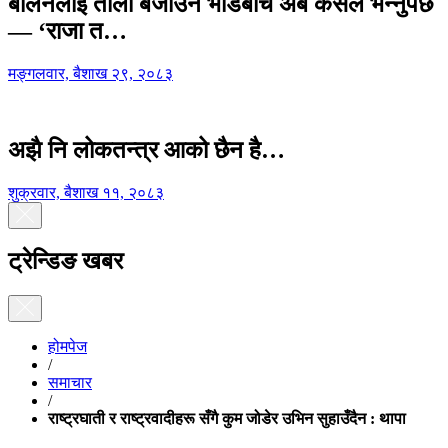
बालेनलाई ताली बजाउने भीडबीच अब कसैले भन्नुपर्छ
— ‘राजा त…
मङ्गलवार, बैशाख २९, २०८३
अझै नि लोकतन्त्र आको छैन है…
शुक्रवार, बैशाख ११, २०८३
ट्रेन्डिङ खबर
होमपेज
/
समाचार
/
राष्ट्रघाती र राष्ट्रवादीहरू सँगै कुम जोडेर उभिन सुहाउँदैन : थापा