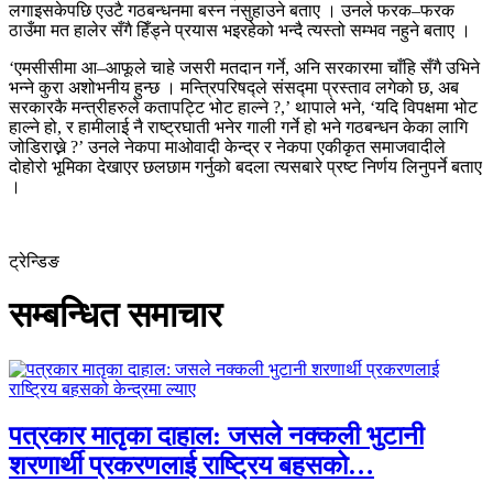
लगाइसकेपछि एउटै गठबन्धनमा बस्न नसुहाउने बताए । उनले फरक–फरक
ठाउँमा मत हालेर सँगै हिँड्ने प्रयास भइरहेको भन्दै त्यस्तो सम्भव नहुने बताए ।
‘एमसीसीमा आ–आफूले चाहे जसरी मतदान गर्ने, अनि सरकारमा चाँहि सँगै उभिने
भन्ने कुरा अशोभनीय हुन्छ । मन्त्रिपरिषद्ले संसद्मा प्रस्ताव लगेको छ, अब
सरकारकै मन्त्रीहरुले कतापट्टि भोट हाल्ने ?,’ थापाले भने, ‘यदि विपक्षमा भोट
हाल्ने हो, र हामीलाई नै राष्ट्रघाती भनेर गाली गर्ने हो भने गठबन्धन केका लागि
जोडिराख्ने ?’ उनले नेकपा माओवादी केन्द्र र नेकपा एकीकृत समाजवादीले
दोहोरो भूमिका देखाएर छलछाम गर्नुको बदला त्यसबारे प्रष्ट निर्णय लिनुपर्ने बताए
।
ट्रेन्डिङ
सम्बन्धित समाचार
पत्रकार मातृका दाहाल: जसले नक्कली भुटानी
शरणार्थी प्रकरणलाई राष्ट्रिय बहसको…