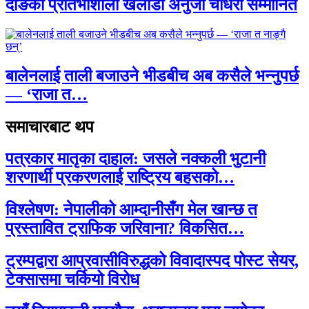
दाङकी प्रतिभाशाली खेलाडी अनुजा चौधरी सम्मानित
बालेनलाई ताली बजाउने भीडबीच अब कसैले भन्नुपर्छ
— ‘राजा त…
समाचारबाट थप
पत्रकार मातृका दाहाल: जसले नक्कली भुटानी
शरणार्थी प्रकरणलाई राष्ट्रिय बहसको…
विश्लेषण: नेपालीको आम्दानीसँग मेल खान्छ त
प्रस्तावित ट्राफिक जरिवाना? विकसित…
ट्रम्पद्वारा आप्रवासीविरुद्धको विवादास्पद पोस्ट सेयर,
टेक्सासमा चर्कियो विरोध