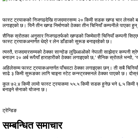
फास्ट ट्रयाकको निजगढदेखि राजदमारसम्म २० किमी सडक खण्ड चार लेनको बनाउने
लगाइएको छ। यिनै तीन खण्ड निर्माणको ठेक्का तीन चिनियाँ कम्पनीले पाएका ह
सैनिक स्रोतका अनुसार निजगढतर्फको खण्डको जिम्मेवारी चिनियाँ कम्पनी सिएए
फास्ट ट्रयाकअन्तर्गत धेद्रे र लेन डाँडाको सुरूङ बनाइरहेको छ।
त्यस्तै, राजदमारसम्मको ठेक्का सान्दोङ लुछिआओको नेपाली साझेदार कम्पनी 
बनाउन २० अर्ब रूपैयाँ हाराहारीको ठेक्का लगाइएको छ,’ सैनिक स्रोतले भन्यो, ‘य
अहिलेसम्म फास्ट ट्रयाकअन्तर्गत पाँचवटा ठेक्का लगाइएका छन्। ती सबै चिनिया
साढे ३ किमी सुरूङका लागि चाइना स्टेट कन्स्ट्रक्सनले ठेक्का पाएको छ। दोस्रो
कुल ७२.४ किमी लामो फास्ट ट्रयाकमा ५५.५ किमी सडक हुनेछ भने ६.५ किमी 
बनाइने सेनाको योजना छ।
ट्रेन्डिङ
सम्बन्धित समाचार