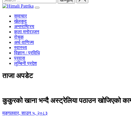
समाचार
खेलकुद
अन्तराष्ट्रिय
कला मनोरञ्जन
रोचक
अर्थ वाणिज्य
स्वास्थ्य
विज्ञान / प्रविधि
प्रवास
लुम्बिनी प्रदेश
ताजा अपडेट
कुकुरको खाना भन्दै अस्ट्रेलिया पठाउन खोजिएको का
मङ्गलवार, साउन ५, २०८३