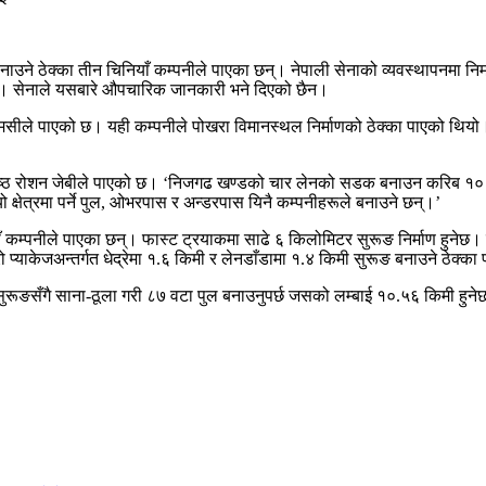
 ठेक्का तीन चिनियाँ कम्पनीले पाएका छन्। नेपाली सेनाको व्यवस्थापनमा निर्
ुन्। सेनाले यसबारे औपचारिक जानकारी भने दिएको छैन।
मसीले पाएको छ। यही कम्पनीले पोखरा विमानस्थल निर्माणको ठेक्का पाएको थियो
श्रेष्ठ रोशन जेबीले पाएको छ। ‘निजगढ खण्डको चार लेनको सडक बनाउन करिब १० 
ो क्षेत्रमा पर्ने पुल, ओभरपास र अन्डरपास यिनै कम्पनीहरूले बनाउने छन्।’
ँ कम्पनीले पाएका छन्। फास्ट ट्रयाकमा साढे ६ किलोमिटर सुरूङ निर्माण हुनेछ। 
 प्याकेजअन्तर्गत धेद्रेमा १.६ किमी र लेनडाँडामा १.४ किमी सुरूङ बनाउने ठेक्क
सुरूङसँगै साना-ठूला गरी ८७ वटा पुल बनाउनुपर्छ जसको लम्बाई १०.५६ किमी 