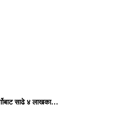
र्गोबाट साढे ४ लाखका…