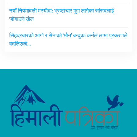
नयाँ नियमावली मस्यौदा: भ्रष्टाचार मुद्दा लागेका सांसदलाई
जोगाउने खेल
सिंहदरबारको आगो र सेनाको ‘मौन’ बन्दुक: कर्नल लामा प्रकरणले
बदलिएको…