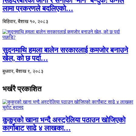
सिंहदरबारको आगो र सेनाको ‘मौन’ बन्दुक: कर्नल
लामा प्रकरणले बदलिएको…
बिहिवार, बैशाख १०, २०८३
सुदनमाथि हमला बालेन सरकारलाई कमजोर बनाउने
खेल, को छ पर्दा…
बुधवार, बैशाख ९, २०८३
भर्खरै प्रकाशित
कुकुरको खाना भन्दै अस्ट्रेलिया पठाउन खोजिएको
कार्गोबाट साढे ४ लाखका…