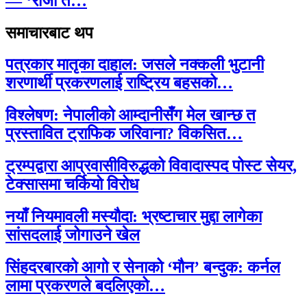
— ‘राजा त…
समाचारबाट थप
पत्रकार मातृका दाहाल: जसले नक्कली भुटानी
शरणार्थी प्रकरणलाई राष्ट्रिय बहसको…
विश्लेषण: नेपालीको आम्दानीसँग मेल खान्छ त
प्रस्तावित ट्राफिक जरिवाना? विकसित…
ट्रम्पद्वारा आप्रवासीविरुद्धको विवादास्पद पोस्ट सेयर,
टेक्सासमा चर्कियो विरोध
नयाँ नियमावली मस्यौदा: भ्रष्टाचार मुद्दा लागेका
सांसदलाई जोगाउने खेल
सिंहदरबारको आगो र सेनाको ‘मौन’ बन्दुक: कर्नल
लामा प्रकरणले बदलिएको…