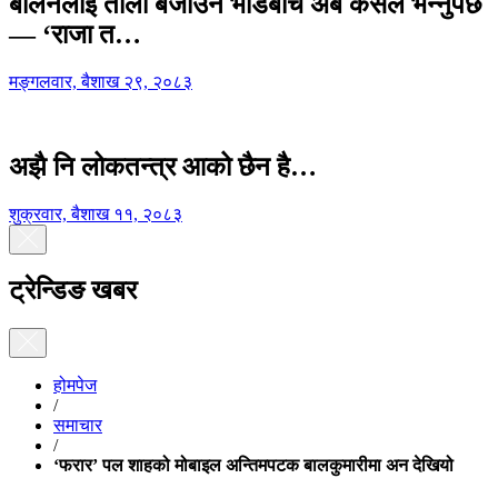
बालेनलाई ताली बजाउने भीडबीच अब कसैले भन्नुपर्छ
— ‘राजा त…
मङ्गलवार, बैशाख २९, २०८३
अझै नि लोकतन्त्र आको छैन है…
शुक्रवार, बैशाख ११, २०८३
ट्रेन्डिङ खबर
होमपेज
/
समाचार
/
‘फरार’ पल शाहको मोबाइल अन्तिमपटक बालकुमारीमा अन देखियो