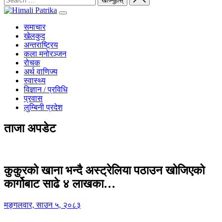
समाचार
खेलकुद
अन्तराष्ट्रिय
कला मनोरञ्जन
रोचक
अर्थ वाणिज्य
स्वास्थ्य
विज्ञान / प्रविधि
प्रवास
लुम्बिनी प्रदेश
ताजा अपडेट
कुकुरको खाना भन्दै अस्ट्रेलिया पठाउन खोजिएको
कार्गोबाट साढे ४ लाखका…
मङ्गलवार, साउन ५, २०८३