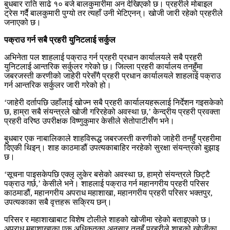
बुधबार राति साढे १० बजे बालकुमारीमा अन देखिएको छ। प्रहरीले मोबाइल
ट्रेस गर्दै बालकुमारी पुग्यो तर त्यहाँ उनी भेटिएनन्। खोजी जारी रहेको प्रहरीले
जनाएको छ।
पक्राउ गर्न सबै प्रहरी युनिटलाई सर्कुल
अभिनेता पल शाहलाई पक्राउ गर्न प्रहरी प्रधान कार्यालयले सबै प्रहरी
युनिटलाई आन्तरिक सर्कुलर गरेको छ। जिल्ला प्रहरी कार्यालय तनहुँमा
जबरजस्ती करणीको जाहेरी परेसँगै प्रहरी प्रधान कार्यालयले शाहलाई पक्राउ
गर्न आन्तरिक सर्कुलर जारी गरेको हो।
‘जाहेरी दर्तापछि उहाँलाई खोज्न सबै प्रहरी कार्यालयहरूलाई निर्देशन गइसकेको
छ, हाम्रा सबै संयन्त्रले खोजी गरिरहेको अवस्था छ,’ केन्द्रीय प्रहरी प्रवक्ता
प्रहरी वरिष्ठ उपरीक्षक विष्णुकुमार केसीले सेतोपाटीसँग भने।
बुधबार एक नाबालिकाले शाहविरूद्ध जबरजस्ती करणीको जाहेरी तनहुँ प्रहरीमा
दिएकी थिइन्। शाह काठमाडौं उपत्यकाबाहिर नरहेको सुरक्षा संयन्त्रको बुझाइ
छ।
‘सूचना पाइसकेपछि एक्लृ लुकेर बसेको अवस्था छ, हाम्रो संयन्त्रले छिट्टै
पक्राउ गर्छ,’ केसीले भने। शाहलाई पक्राउ गर्न महानगरीय प्रहरी परिसर
काठमाडौं, महानगरीय अपराध महाशाखा, महानगरीय प्रहरी परिसर भक्तपुर,
उपत्यकाका सबै वृत्तहरू सक्रिय छन्।
परिसर र महाशाखाबाट विशेष टोलीले शाहको खोजीमा रहेको बताइएको छ।
अपराध महाशाखाका एक अधिकृतका अनुसार तनहुँ प्रहरीले शाहको खोजीका