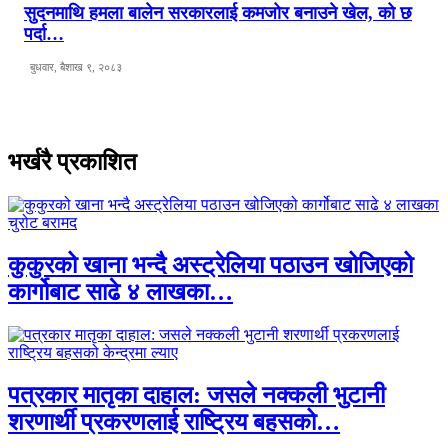
सुदनमाथि हमला बालेन सरकारलाई कमजोर बनाउने खेल, को छ
पर्दा…
बुधवार, बैशाख ९, २०८३
भर्खरै प्रकाशित
कुकुरको खाना भन्दै अस्ट्रेलिया पठाउन खोजिएको
कार्गोबाट साढे ४ लाखका…
पत्रकार मातृका दाहाल: जसले नक्कली भुटानी
शरणार्थी प्रकरणलाई राष्ट्रिय बहसको…