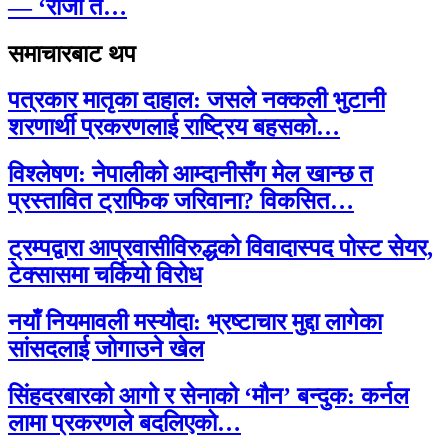
— ‘राजा त…
समाचारबाट थप
पत्रकार मातृका दाहाल: जसले नक्कली भुटानी
शरणार्थी प्रकरणलाई राष्ट्रिय बहसको…
विश्लेषण: नेपालीको आम्दानीसँग मेल खान्छ त
प्रस्तावित ट्राफिक जरिवाना? विकसित…
ट्रम्पद्वारा आप्रवासीविरुद्धको विवादास्पद पोस्ट सेयर,
टेक्सासमा चर्कियो विरोध
नयाँ नियमावली मस्यौदा: भ्रष्टाचार मुद्दा लागेका
सांसदलाई जोगाउने खेल
सिंहदरबारको आगो र सेनाको ‘मौन’ बन्दुक: कर्नल
लामा प्रकरणले बदलिएको…