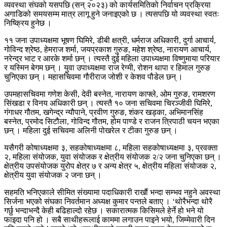
व्यवस्था संघको यसपछि (सन् २०२३) को कार्यसमितिको निर्वाचन प्रक्रिया
अगाडिको समयसम्म मात्र लागू हुने जनाइएको छ । त्यसपछि यो व्यवस्था स्वतः
निष्क्रिय हुनेछ ।
११ जना उपाध्यक्षमा भूषण घिमिरे, डीबी क्षत्री, धर्मराज अधिकारी, दुर्गा आचार्य,
गोविन्द श्रेष्ठ, हेमराज शर्मा, जयप्रकाश गुरुङ, महेश श्रेष्ठ, नारायण आचार्य,
नरेन्द्र भाट र आरके शर्मा छन् । त्यस्तै दुई महिला उपाध्यक्षमा विष्णुमाया परियार
र यस्मिन बेगम छन् । युवा उपाध्यक्षमा राज रेग्मी, रोशन थापा र हिमाल गुरुङ
चुनिएका छन् । महासचिवमा गौरीराज जोशी र केशव पौडेल छन् ।
उपमहासचिवमा गणेश केसी, देवी बस्नेत, नारायण काफ्ले, ओम गुरुङ, रामशरण
सिंखडा र विनय अधिकारी छन् । त्यस्तै १० जना सचिवमा चिरञ्जीवी घिमिरे,
गंगाधर गौतम, खगेन्द्र न्यौपाने, प्रवीण गुरुङ, शंकर खड्का, अभिमानसिंह
बस्नेत, प्रमोद सिटौला, गोविन्द गौतम, होम पाण्डे र राजन त्रिपाठी चयन भएका
छन् । महिला दुई सचिवमा अलिनी पोखरेल र टीका गुरुङ छन् ।
यसैगरी कोषाध्यक्षमा ३, सहकोषाध्यक्षमा ८, महिला सहकोषाध्यक्षमा ३, प्रवक्ता
२, महिला संयोजक, युवा संयोजक र क्षेत्रीय संयोजक २/२ जना चुनिएका छन् ।
क्षेत्रीय उपसंयोजक युरोप क्षेत्र ७ र अन्य क्षेत्र ५, क्षेत्रीय महिला संयोजक २,
क्षेत्रीय युवा संयोजक २ जना छन् ।
सहमति भनिएकाले सीमित संख्यामा पदाधिकारी राखौं भन्दा सम्भव नहुने अवस्था
सिर्जना भएको संघका निवर्तमान अध्यक्ष कुमार पन्तले बताए । ‘थोरैभन्दा थोरै
गर्छु भन्दाभन्दै केही बढिहाल्दो रहेछ । सकारात्मक किसिमले हेर्ने हो भने यो
फाइदा पनि हो । सबै साथीहरूलाई काममा लगाउन पाइने भयो, जिम्मेवारी दिन