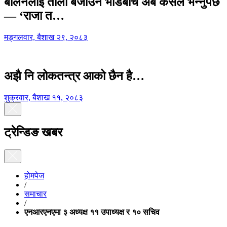
बालेनलाई ताली बजाउने भीडबीच अब कसैले भन्नुपर्छ
— ‘राजा त…
मङ्गलवार, बैशाख २९, २०८३
अझै नि लोकतन्त्र आको छैन है…
शुक्रवार, बैशाख ११, २०८३
ट्रेन्डिङ खबर
होमपेज
/
समाचार
/
एनआरएनएमा ३ अध्यक्ष ११ उपाध्यक्ष र १० सचिव