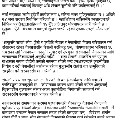
पनि पाइने भयो,’ उनले भने, ‘साथीहरूले जसरी पदमा इच्छा देखाउनुभएको छ,
काम गर्दैगर्दा सबैलाई मिलाएर अघि लैजाने चुनौती पनि उहाँहरूलाई छ ।’
नयाँ नेतृत्वका लागि दुईवर्षे कार्यकालमा ६ महिना समय गुज्रिसकेको छ । अहिले
७४ जना सदस्य निर्वाचित गरिएको छ । महाधिवेशन सकिएसँगै एनआरएनएले
विभिन्न प्रतिबद्धतासहितको १४ बुँदे ललितपुर घोषणापत्र जारी गरेको छ ।
मुलुकमा पुँजी भित्र्याउन कानुनी सुधार जरुरी रहेको एनआरएनएले औंल्याएको
छ ।
‘आफूसँग रहेको सीप, पुँजी र प्रविधि नेपाल र नेपालीको हितमा परिचालन गर्न
संसारभर रहेका गैरआवासीय नेपाली प्रतिबद्ध छन्,’ घोषणापत्रमा भनिएको छ,
‘त्यसका लागि आवश्यक कानुनी सुधार एवं उपयुक्त संरचनाको विकासका लागि
सरकारका निकायलाई अनुरोध गर्दछौं ।’ बाह्य लगानी आकर्षित गर्न प्रमुख
बाधकका रूपमा दोहोरो करको समस्या रहेको भन्दै एनआरएनएले कूटनीतिक
नियोग र बढी नेपालीको बसोबास रहेका मुलुकसँग दोहोरो कर उन्मुक्तिको
सम्झौता गर्न सरकारसँग माग गरेको छ ।
संघको संस्थागत सुधारका लागि रणनीति बनाई कार्यक्रम अघि बढाउने
प्रतिबद्धता जनाइएको छ । कोरोनाका कारण थला परेको पर्यटन क्षेत्रलाई
क्रियाशील तुल्याउन संसारभरका कूटनीतिक नियोगसँग सहकार्य गर्न
सरकारसँग एनआरएनएले आग्रह गरेको छ ।
कार्यक्रमको समापनका क्रममा प्रधानमन्त्री शेरबहादुर देउवाले नेपालको
पूर्वाधार र प्रविधिको क्षेत्रमा विकासका लागि गैरआवासीय नेपालीले लगानी गर्ने
वातावरण बनाउन नेपाल सरकार तत्पर रहेको बताएका छन् । विदेशमा आर्जन
गरेको पुँजी र ज्ञान, सीप नेपालको विकासको क्षेत्रमा खर्च गर्नसमेत उनले आग्रह