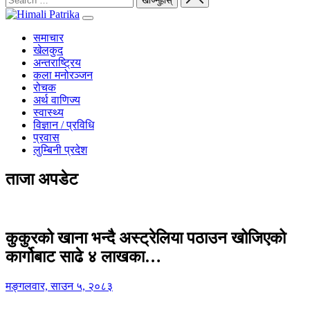
समाचार
खेलकुद
अन्तराष्ट्रिय
कला मनोरञ्जन
रोचक
अर्थ वाणिज्य
स्वास्थ्य
विज्ञान / प्रविधि
प्रवास
लुम्बिनी प्रदेश
ताजा अपडेट
कुकुरको खाना भन्दै अस्ट्रेलिया पठाउन खोजिएको
कार्गोबाट साढे ४ लाखका…
मङ्गलवार, साउन ५, २०८३