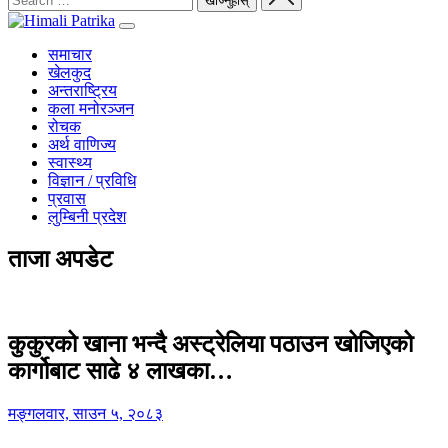
समाचार
खेलकुद
अन्तराष्ट्रिय
कला मनोरञ्जन
रोचक
अर्थ वाणिज्य
स्वास्थ्य
विज्ञान / प्रविधि
प्रवास
लुम्बिनी प्रदेश
ताजा अपडेट
कुकुरको खाना भन्दै अस्ट्रेलिया पठाउन खोजिएको
कार्गोबाट साढे ४ लाखका…
मङ्गलवार, साउन ५, २०८३