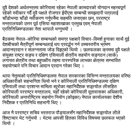
दुवै देशको अर्थतन्त्रमा कोरियामा रहेका नेपाली कामदारको योगदान महत्त्वपूर्ण
रहेको स्वीकार गर्दै दुवै पक्षले रोजगार ईपीएस सम्बन्धी समझदारी पत्रलाई
चाँडोभन्दा चाँडो नवीकरण गर्नुपर्नेमा सहमति जनाएका छन्, परराष्ट्र
मन्त्रालयको उत्तर पूर्व एसिया महाशाखाका प्रमुख एवम् नेपाली
प्रतिनिधिमण्डलका नेता थापाले भन्नुभयो ।
बैठकमा नेपाल–कोरिया सम्बन्धको समग्र पक्षबारे विचार–विमर्श हुनाका साथै दुई
देशबीचको मैत्रीपूर्ण सम्बन्धलाई थप प्रवर्द्धन गर्न उच्चस्तरीय भ्रमण
आदानप्रदान र संलग्नतामा जोड दिइएको थियो । छलफलका क्रममा दुवै पक्षले
संयुक्त राष्ट्र सङ्घ र दक्षिण एसियाली क्षेत्रीय सहयोग सङ्गठन (सार्क)
लगायत क्षेत्रीय तथा बहुपक्षीय तहमा पारस्परिक लाभका क्षेत्रमा सम्भावित
सहयोगबारे पनि विचार आदान प्रदान गरेका थिए ।
थापा नेतृत्वको प्रतिनिधिमण्डलमा नेपाल सरकारका विभिन्न मन्त्रालयका वरिष्ठ
अधिकारीको सहभागिता थियो भने र कोरियाली प्रतिनिधिमण्डलमा दक्षिण
एसियाली तथा प्रशान्त मामिला ब्युरोका महानिर्देशक सङ्ग्र्योल लीसहित
कोरियाली परराष्ट्र मन्त्रालय, यहाँ रहेकाे कोरियाली दूतावासका अधिकारी,
कोरियाली अन्तर्राष्ट्रिय सहयोग नियोग (कोइका) नेपाल कार्यालयका देशीय
निर्देशक र प्रतिनिधि सहभागी थिए ।
आज नै परराष्ट्र सचिव भरतराज पौड्यालसँग महानिर्देशक सङ्ग्र्योल लीले
शिष्टाचार भेट गर्नुभयो । भेटमा आपसी हितका विविध विषयमा छलफल भएको
थियो ।