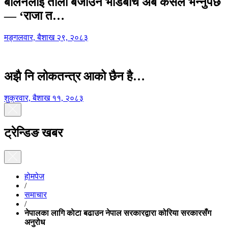
बालेनलाई ताली बजाउने भीडबीच अब कसैले भन्नुपर्छ
— ‘राजा त…
मङ्गलवार, बैशाख २९, २०८३
अझै नि लोकतन्त्र आको छैन है…
शुक्रवार, बैशाख ११, २०८३
ट्रेन्डिङ खबर
होमपेज
/
समाचार
/
नेपालका लागि काेटा बढाउन नेपाल सरकारद्वारा कोरिया सरकारसँग
अनुरोध