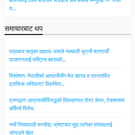
बालेनलाई ताली बजाउने भीडबीच अब कसैले भन्नुपर्छ — ‘राजा
त…
समाचारबाट थप
पत्रकार मातृका दाहाल: जसले नक्कली भुटानी शरणार्थी
प्रकरणलाई राष्ट्रिय बहसको…
विश्लेषण: नेपालीको आम्दानीसँग मेल खान्छ त प्रस्तावित
ट्राफिक जरिवाना? विकसित…
ट्रम्पद्वारा आप्रवासीविरुद्धको विवादास्पद पोस्ट सेयर, टेक्सासमा
चर्कियो विरोध
नयाँ नियमावली मस्यौदा: भ्रष्टाचार मुद्दा लागेका सांसदलाई
जोगाउने खेल