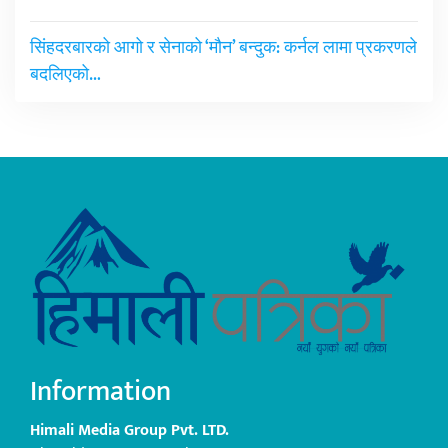
सिंहदरबारको आगो र सेनाको ‘मौन’ बन्दुक: कर्नल लामा प्रकरणले
बदलिएको…
Information
Himali Media Group Pvt. LTD.