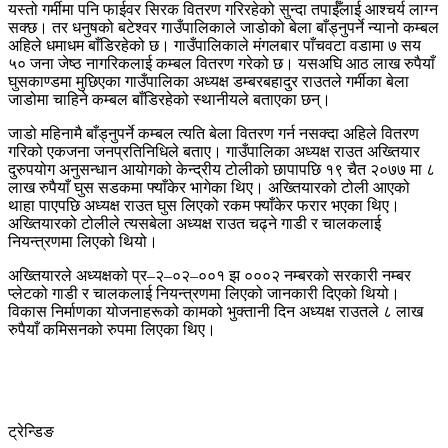
यस्तो गर्मीमा पनि फाईवर सिरक वितरण गरिरहेको सुन्दा तपाईँलाई आश्चर्य लाग्न
सक्छ। तर धनुषको बटेश्वर गाउँपालिकाले जाडोको बेला बाँड्नुपर्ने न्यानो कम्बल
अहिले धमाधम बाँडिरहेको छ। गाउँपालिकाले मंगलबार पाँचवटा वडामा ७ सय
५० जना जेष्ठ नागरिकलाई कम्बल वितरण गरेको छ। यसअघि आठ लाख रुपैयाँ
घुसकाण्डमा मुछिएका गाउँपालिका अध्यक्ष डम्बरबहादुर राउतले गर्मीका बेला
जाडोमा चाहिने कम्बल बाँडिरहेको स्थानीयले बताएका छन्।
जाडो महिनामै बाँड्नुपर्ने कम्बल त्यति बेला वितरण गर्न नसक्दा अहिले वितरण
गरिको एकजना जनप्रतिनिधिले बताए। गाउँपालिका अध्यक्ष राउत अख्तियार
दुरुपयोग अनुसन्धान आयोगको केन्द्रीय टोलीको छापापछि १९ चैत २०७७ मा ८
लाख रुपैयाँ घुस सडकमा फ्याँकेर भागेका थिए। अख्तियारको टोली आएको
थाहा पाएपछि अध्यक्ष राउत घुस लिएको रकम फ्याँकेर फरार भएका थिए।
अख्तियारको टोलीले त्यसबेला अध्यक्ष राउत चढ्ने गाडी र चालकलाई
नियन्त्रणमा लिएको थियो।
अख्तियारले अध्यक्षको प्र–२–०२–००१ झ ०००२ नम्बरको सरकारी नम्बर
प्लेटको गाडी र चालकलाई नियन्त्रणमा लिएको जानकारी दिएको थियो।
विकास निर्माणका योजनाहरूको कामको भुक्तानी दिन अध्यक्ष राउतले ८ लाख
रुपैयाँ कमिसनको रुपमा लिएका थिए।
ट्रेन्डिङ