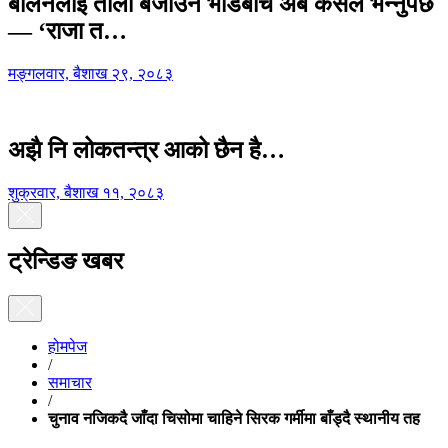
बालेनलाई ताली बजाउने भीडबीच अब कसैले भन्नुपर्छ
— ‘राजा त…
मङ्गलवार, बैशाख २९, २०८३
अझै नि लोकतन्त्र आको छैन है…
शुक्रवार, बैशाख ११, २०८३
ट्रेन्डिङ खबर
होमपेज
/
समाचार
/
चुनाव नजिकदै जाँदा चिसोमा चाहिने सिरक गर्मीमा बाँड्दै स्थानीय तह