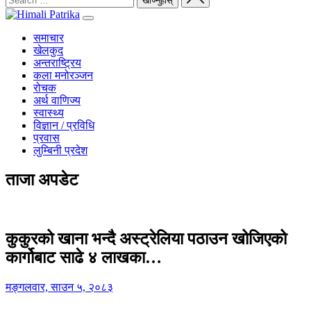
समाचार
खेलकुद
अन्तराष्ट्रिय
कला मनोरञ्जन
रोचक
अर्थ वाणिज्य
स्वास्थ्य
विज्ञान / प्रविधि
प्रवास
लुम्बिनी प्रदेश
ताजा अपडेट
कुकुरको खाना भन्दै अस्ट्रेलिया पठाउन खोजिएको
कार्गोबाट साढे ४ लाखका…
मङ्गलवार, साउन ५, २०८३