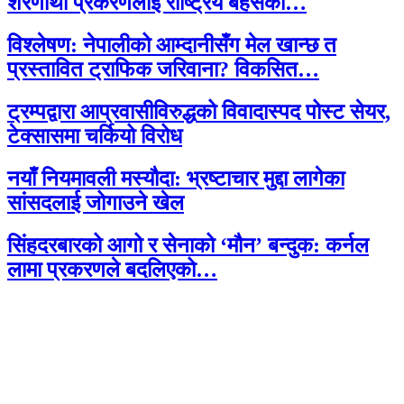
शरणार्थी प्रकरणलाई राष्ट्रिय बहसको…
विश्लेषण: नेपालीको आम्दानीसँग मेल खान्छ त
प्रस्तावित ट्राफिक जरिवाना? विकसित…
ट्रम्पद्वारा आप्रवासीविरुद्धको विवादास्पद पोस्ट सेयर,
टेक्सासमा चर्कियो विरोध
नयाँ नियमावली मस्यौदा: भ्रष्टाचार मुद्दा लागेका
सांसदलाई जोगाउने खेल
सिंहदरबारको आगो र सेनाको ‘मौन’ बन्दुक: कर्नल
लामा प्रकरणले बदलिएको…