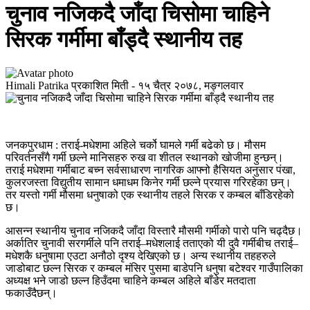
चुनाव नजिकदै जाँदा चिसोमा चाहिने
सिरक गर्मीमा बाँड्दै स्थानीय तह
Himali Patrika
प्रकाशित मिती -
१५ चैत्र २०७८, मङ्गलवार
जनकपुरधाम : तराई-मधेशमा अहिले चर्को घामले गर्मी बढेको छ। मौसम
परिवर्तनसँगै गर्मी छल्ने मानिसहरु रुख वा शीतल स्थानको खोजीमा हुन्छन्।
तराई मधेशमा गर्मीबाट बच्न सर्वसाधारण नागरिक आफ्नो हैसियत अनुसार पंखा,
कुलरजस्ता विद्युतीय सामान धमाधम किनेर गर्मी छल्ने प्रयास गरिरहेका छन्।
तर यस्तो गर्मी मौसमा धनुषाको एक स्थानीय तहले सिरक र कम्बल बाँडिरहेको
छ।
आसन्न स्थानीय चुनाव नजिकदै जाँदा विस्तारै मौसमी गर्मीको पारो पनि चढ्दैछ।
अर्कातिर चुनावी सरगर्मीले पनि तराई–मधेशलाई तताएको यी दुवै गर्मीबीच तराई–
मधेशकै धनुषामा एउटा अनौठो दृश्य देखिएको छ। अन्य स्थानीय तहहरुले
जाडोबाट छल्न सिरक र कम्बल मंसिर पुसमा बाडेपनि धनुषा बटेश्वर गाउँपालिका
अध्यक्ष भने जाडो छल्न हिउँदमा चाहिने कम्बल अहिले बाँडेर मतदाता
फकाउँदैछन्।