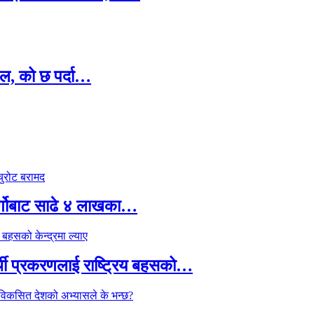
ल, को छ पर्दा…
र्गोबाट साढे ४ लाखका…
्थी प्रकरणलाई राष्ट्रिय बहसको…