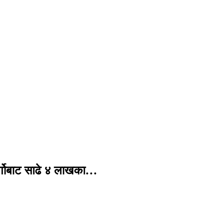
र्गोबाट साढे ४ लाखका…