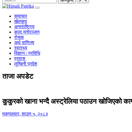
समाचार
खेलकुद
अन्तराष्ट्रिय
कला मनोरञ्जन
रोचक
अर्थ वाणिज्य
स्वास्थ्य
विज्ञान / प्रविधि
प्रवास
लुम्बिनी प्रदेश
ताजा अपडेट
कुकुरको खाना भन्दै अस्ट्रेलिया पठाउन खोजिएको का
मङ्गलवार, साउन ५, २०८३