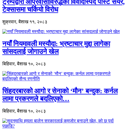
ट्रम्पद्वारा आप्रवासीविरुद्धको विवादास्पद पोस्ट सेयर,
टेक्सासमा चर्कियो विरोध
शुक्रवार, बैशाख ११, २०८३
नयाँ नियमावली मस्यौदा: भ्रष्टाचार मुद्दा लागेका
सांसदलाई जोगाउने खेल
बिहिवार, बैशाख १०, २०८३
सिंहदरबारको आगो र सेनाको ‘मौन’ बन्दुक: कर्नल
लामा प्रकरणले बदलिएको…
बिहिवार, बैशाख १०, २०८३