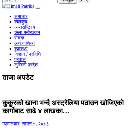
समाचार
खेलकुद
अन्तराष्ट्रिय
कला मनोरञ्जन
रोचक
अर्थ वाणिज्य
स्वास्थ्य
विज्ञान / प्रविधि
प्रवास
लुम्बिनी प्रदेश
ताजा अपडेट
कुकुरको खाना भन्दै अस्ट्रेलिया पठाउन खोजिएको
कार्गोबाट साढे ४ लाखका…
मङ्गलवार, साउन ५, २०८३