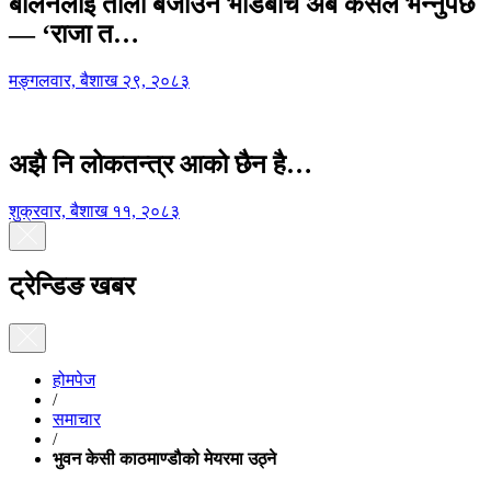
बालेनलाई ताली बजाउने भीडबीच अब कसैले भन्नुपर्छ
— ‘राजा त…
मङ्गलवार, बैशाख २९, २०८३
अझै नि लोकतन्त्र आको छैन है…
शुक्रवार, बैशाख ११, २०८३
ट्रेन्डिङ खबर
होमपेज
/
समाचार
/
भुवन केसी काठमाण्डौको मेयरमा उठ्ने