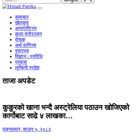
समाचार
खेलकुद
अन्तराष्ट्रिय
कला मनोरञ्जन
रोचक
अर्थ वाणिज्य
स्वास्थ्य
विज्ञान / प्रविधि
प्रवास
लुम्बिनी प्रदेश
ताजा अपडेट
कुकुरको खाना भन्दै अस्ट्रेलिया पठाउन खोजिएको
कार्गोबाट साढे ४ लाखका…
मङ्गलवार, साउन ५, २०८३