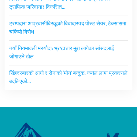
ट्राफिक जरिवाना? विकसित…
ट्रम्पद्वारा आप्रवासीविरुद्धको विवादास्पद पोस्ट सेयर, टेक्सासमा
चर्कियो विरोध
नयाँ नियमावली मस्यौदा: भ्रष्टाचार मुद्दा लागेका सांसदलाई
जोगाउने खेल
सिंहदरबारको आगो र सेनाको ‘मौन’ बन्दुक: कर्नल लामा प्रकरणले
बदलिएको…