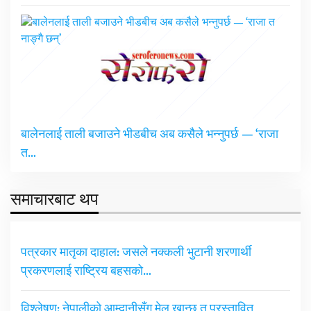
बालेनलाई ताली बजाउने भीडबीच अब कसैले भन्नुपर्छ — ‘राजा
त…
समाचारबाट थप
पत्रकार मातृका दाहाल: जसले नक्कली भुटानी शरणार्थी
प्रकरणलाई राष्ट्रिय बहसको…
विश्लेषण: नेपालीको आम्दानीसँग मेल खान्छ त प्रस्तावित