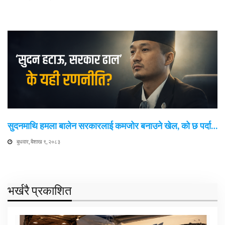
सुदनमाथि हमला बालेन सरकारलाई कमजोर बनाउने खेल, को छ पर्दा…
बुधवार, बैशाख ९, २०८३
भर्खरै प्रकाशित