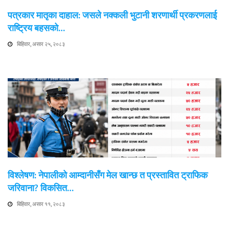
पत्रकार मातृका दाहाल: जसले नक्कली भुटानी शरणार्थी प्रकरणलाई
राष्ट्रिय बहसको…
बिहिवार, असार २५, २०८३
विश्लेषण: नेपालीको आम्दानीसँग मेल खान्छ त प्रस्तावित ट्राफिक
जरिवाना? विकसित…
बिहिवार, असार ११, २०८३