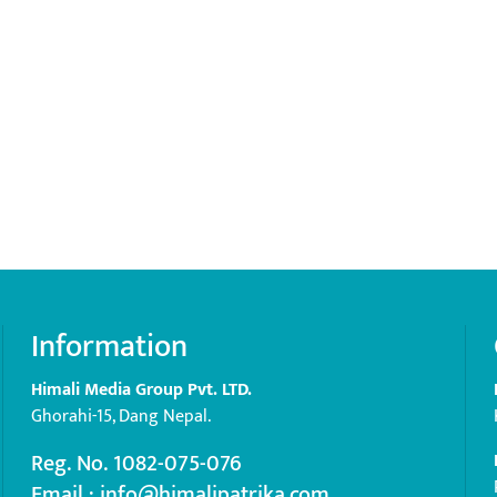
Information
Himali Media Group Pvt. LTD.
Ghorahi-15, Dang Nepal.
Reg. No. 1082-075-076
Email : info@himalipatrika.com