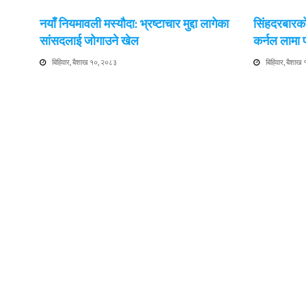
नयाँ नियमावली मस्यौदा: भ्रष्टाचार मुद्दा लागेका
सिंहदरबारको
सांसदलाई जोगाउने खेल
कर्नल लामा
बिहिवार, बैशाख १०, २०८३
बिहिवार, बैशाख