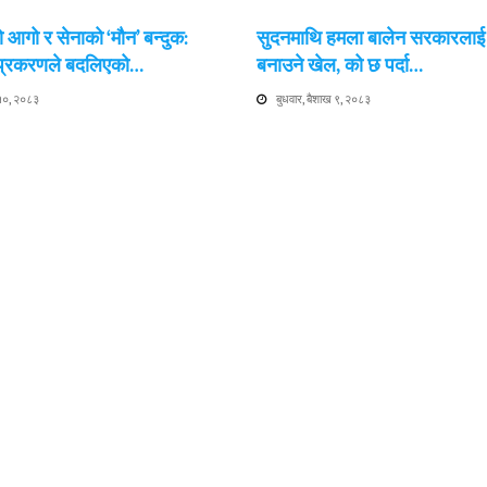
 आगो र सेनाको ‘मौन’ बन्दुक:
सुदनमाथि हमला बालेन सरकारला
 प्रकरणले बदलिएको…
बनाउने खेल, को छ पर्दा…
 १०, २०८३
बुधवार, बैशाख ९, २०८३