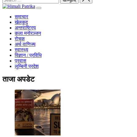
समाचार
खेलकुद
अन्तराष्ट्रिय
कला मनोरञ्जन
रोचक
अर्थ वाणिज्य
स्वास्थ्य
विज्ञान / प्रविधि
प्रवास
लुम्बिनी प्रदेश
ताजा अपडेट