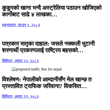
कुकुरको खाना भन्दै अस्ट्रेलिया पठाउन खोजिएको
कार्गोबाट साढे ४ लाखका…
मङ्गलवार, साउन ५, २०८३
पत्रकार मातृका दाहाल: जसले नक्कली भुटानी
शरणार्थी प्रकरणलाई राष्ट्रिय बहसको…
बिहिवार, असार २५, २०८३
विश्लेषण: नेपालीको आम्दानीसँग मेल खान्छ त
प्रस्तावित ट्राफिक जरिवाना? विकसित…
बिहिवार, असार ११, २०८३