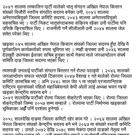
२०४१ सालमा तत्कालिन पार्र्टी मालेको भातृ संगठन अखिल नेपाल किसान
संघको विजौरी स्तरीय संगठीत सदस्य बनेका उनी, २०४२ सालमा
अनेरास्वबियुको जिल्ला कमिटि सदस्य, २०४३ सालमा अनेरास्ववियुको
सहसचिव भए । पार्टी निकट भातृसंगठबनमा सक्रिय रहेका उनी पार्टीमा पनि
उत्तिकै क्रियाशिल थिए । राजनीती गर्ने सीलीलामै उनी २०४४ सालमा जेल
समेत परेका थिए ।
खड्का ०४५ सालमा अखिल नेपाल किसान संघको जिल्ला सदस्य हुँदा देखि नै
पूर्णकालिन कार्यकर्ताको रुपमा भूमिगत भए । त्यही क्रममा उनी २०४६ सालमा
देउखुरी उपत्यका ईलाका सचिब हुनुका साथै नेकपा माले जनआन्दोलन संघर्ष
समिति दाङ जिल्ला सदस्य भएका थिए ।
त्यसपछी उनलाई पार्टीको संगठन बिस्तार गर्न रोल्पा पठाइयो । २०४६ सालको
जनआन्दोदन सफल भएपछी टिकाराम २०४७ वैशाख ९ गते मालेको रोल्पा जिल्ला
कमिटि उपसचिब भए । अनि २०४८ साल जेठ १ मा भएको प्रजातान्त्रिक
राष्ट्रिय युवासंघको पहिलो महाधिबेसनले केपी ओली लाई अध्यक्ष चयन ग¥यो
खड्का केन्द्रीय सदस्य बने ।
२०४९ सालदेखि पार्टीको रोल्पा जिल्ला सेक्रेटरी भएका थिए । रोल्पा जिल्ला
सेक्रेटरीको जिम्मा २०५७ सम्म सम्हाले । रोल्पामा पार्टी निर्माणमा खड्काको
भूमिकाका अझैँ पर्नि प्रशंसा हुनेगर्छ ।
२०५८ सालदेखि दाङमा जिल्ला कमिटी रहेर काम गरे । २०६४ सालमा अखिल
नेपाल किसान संघको केन्द्रीय सदस्य बने भने २०६७ मा संघको स्थायी कमिटि
सदस्य भए । उनले २०७२ देखि २०७८ सम्म नेकपा एमाले दाङको नेतृत्व गर्ने