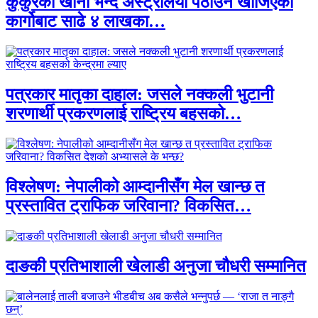
कुकुरको खाना भन्दै अस्ट्रेलिया पठाउन खोजिएको
कार्गोबाट साढे ४ लाखका…
पत्रकार मातृका दाहाल: जसले नक्कली भुटानी
शरणार्थी प्रकरणलाई राष्ट्रिय बहसको…
विश्लेषण: नेपालीको आम्दानीसँग मेल खान्छ त
प्रस्तावित ट्राफिक जरिवाना? विकसित…
दाङकी प्रतिभाशाली खेलाडी अनुजा चौधरी सम्मानित