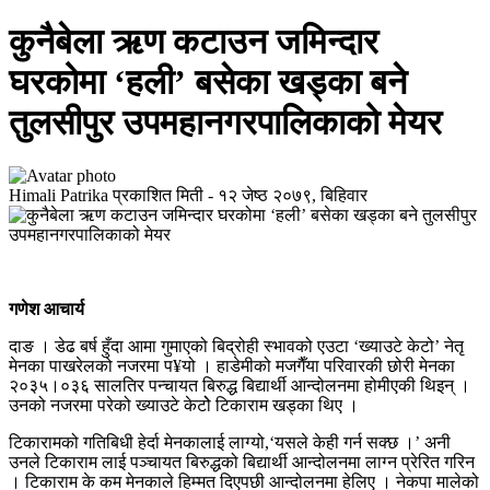
कुनैबेला ऋण कटाउन जमिन्दार
घरकोमा ‘हली’ बसेका खड्का बने
तुलसीपुर उपमहानगरपालिकाको मेयर
Himali Patrika
प्रकाशित मिती -
१२ जेष्ठ २०७९, बिहिवार
गणेश आचार्य
दाङ । डेढ बर्ष हुँदा आमा गुमाएको बिद्रोही स्भावको एउटा ‘ख्याउटे केटो’ नेतृ
मेनका पाखरेलको नजरमा प¥यो । हाडेमीको मजगैँया परिवारकी छोरी मेनका
२०३५।०३६ सालतिर पन्चायत बिरुद्ध बिद्यार्थी आन्दोलनमा होमीएकी थिइन् ।
उनको नजरमा परेको ख्याउटे केटोे टिकाराम खड्का थिए ।
टिकारामको गतिबिधी हेर्दा मेनकालाई लाग्यो,‘यसले केही गर्न सक्छ ।’ अनी
उनले टिकाराम लाई पञ्चायत बिरुद्धको बिद्यार्थी आन्दोलनमा लाग्न प्रेरित गरिन
। टिकाराम के कम मेनकाले हिम्मत दिएपछी आन्दोलनमा हेलिए । नेकपा मालेको