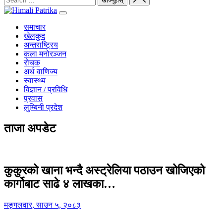
समाचार
खेलकुद
अन्तराष्ट्रिय
कला मनोरञ्जन
रोचक
अर्थ वाणिज्य
स्वास्थ्य
विज्ञान / प्रविधि
प्रवास
लुम्बिनी प्रदेश
ताजा अपडेट
कुकुरको खाना भन्दै अस्ट्रेलिया पठाउन खोजिएको
कार्गोबाट साढे ४ लाखका…
मङ्गलवार, साउन ५, २०८३