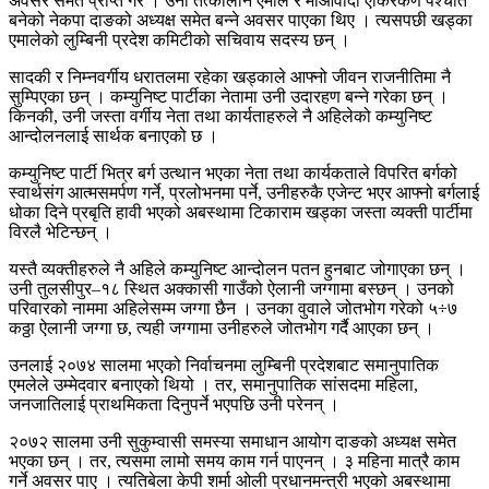
अवसर समेत प्राप्त गरे । उनी तत्कालीन एमाले र माओवादी एकिरकण पश्चात
बनेको नेकपा दाङको अध्यक्ष समेत बन्ने अवसर पाएका थिए । त्यसपछी खड्का
एमालेको लुम्बिनी प्रदेश कमिटीको सचिवाय सदस्य छन् ।
सादकी र निम्नवर्गीय धरातलमा रहेका खड्काले आफ्नो जीवन राजनीतिमा नै
सुम्पिएका छन् । कम्युनिष्ट पार्टीका नेतामा उनी उदारहण बन्ने गरेका छन् ।
किनकी, उनी जस्ता वर्गीय नेता तथा कार्यताहरुले नै अहिलेको कम्युनिष्ट
आन्दोलनलाई सार्थक बनाएको छ ।
कम्युनिष्ट पार्टी भित्र बर्ग उत्थान भएका नेता तथा कार्यकताले विपरित बर्गको
स्वार्थसंग आत्मसमर्पण गर्ने, प्रलोभनमा पर्ने, उनीहरुकै एजेन्ट भएर आफ्नो बर्गलाई
धोका दिने प्रबृति हावी भएको अबस्थामा टिकाराम खड्का जस्ता व्यक्ती पार्टीमा
विरलै भेटिन्छन् ।
यस्तै व्यक्तीहरुले नै अहिले कम्युनिष्ट आन्दोलन पतन हुनबाट जोगाएका छन् ।
उनी तुलसीपुर–१८ स्थित अक्कासी गाउँको ऐलानी जग्गामा बस्छन् । उनको
परिवारको नाममा अहिलेसम्म जग्गा छैन । उनका वुवाले जोतभोग गरेको ५÷७
कठ्ठा ऐलानी जग्गा छ, त्यही जग्गामा उनीहरुले जोतभोग गर्दै आएका छन् ।
उनलाई २०७४ सालमा भएको निर्वाचनमा लुम्बिनी प्रदेशबाट समानुपातिक
एमलेले उम्मेदवार बनाएको थियो । तर, समानुपातिक सांसदमा महिला,
जनजातिलाई प्राथमिकता दिनुपर्ने भएपछि उनी परेनन् ।
२०७२ सालमा उनी सुकुम्वासी समस्या समाधान आयोग दाङको अध्यक्ष समेत
भएका छन् । तर, त्यसमा लामो समय काम गर्न पाएनन् । ३ महिना मात्रै काम
गर्ने अवसर पाए । त्यतिबेला केपी शर्मा ओली प्रधानमन्त्री भएको अबस्थामा