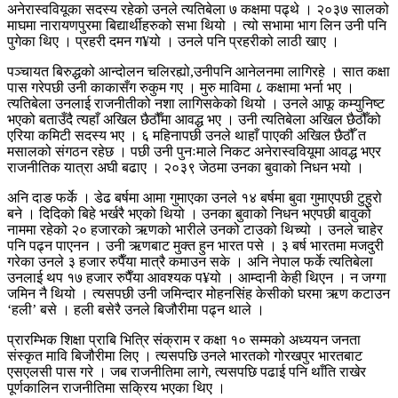
अनेरास्ववियूका सदस्य रहेको उनले त्यतिबेला ७ कक्षमा पढ्थे । २०३७ सालको
माघमा नारायणपुरमा बिद्यार्थीहरुको सभा थियो । त्यो सभामा भाग लिन उनी पनि
पुगेका थिए । प्रहरी दमन ग¥यो । उनले पनि प्रहरीको लाठी खाए ।
पञ्चायत बिरुद्धको आन्दोलन चलिरह्यो,उनीपनि आनेलनमा लागिरहे । सात कक्षा
पास गरेपछी उनी काकासँग रुकुम गए । मुरु माविमा ८ कक्षामा भर्ना भए ।
त्यतिबेला उनलाई राजनीतीको नशा लागिसकेको थियो । उनले आफू कम्युनिष्ट
भएको बताउँदै त्यहाँ अखिल छैठौँमा आवद्ध भए । उनी त्यतिबेला अखिल छैठौँको
एरिया कमिटी सदस्य भए । ६ महिनापछी उनले थाहाँ पाएकी अखिल छैठौँ त
मसालको संगठन रहेछ । पछी उनी पुनःमाले निकट अनेरास्ववियूमा आवद्ध भएर
राजनीतिक यात्रा अघी बढाए । २०३९ जेठमा उनका बुवाको निधन भयो ।
अनि दाङ फर्के । डेढ बर्षमा आमा गुमाएका उनले १४ बर्षमा बुवा गुमाएपछी टुहुरो
बने । दिदिको बिहे भर्खरै भएको थियो । उनका बुवाको निधन भएपछी बावुको
नाममा रहेको २० हजारको ऋणको भारीले उनको टाउको थिच्यो । उनले चाहेर
पनि पढ्न पाएनन । उनी ऋणबाट मुक्त हुन भारत पसे । ३ बर्ष भारतमा मजदुरी
गरेका उनले ३ हजार रुपैँया मात्रै कमाउन सके । अनि नेपाल फर्के त्यतिबेला
उनलाई थप १७ हजार रुपैँया आवश्यक प¥यो । आम्दानी केही थिएन । न जग्गा
जमिन नै थियो । त्यसपछी उनी जमिन्दार मोहनसिंह केसीको घरमा ऋण कटाउन
‘हली’ बसे । हली बसेरै उनले बिजौरीमा पढ्न थाले ।
प्रारम्भिक शिक्षा प्राबि भित्रि संक्राम र कक्षा १० सम्मको अध्ययन जनता
संस्कृत मावि बिजौरीमा लिए । त्यसपछि उनले भारतको गोरखपुर भारतबाट
एसएलसी पास गरे । जब राजनीतिमा लागे, त्यसपछि पढाई पनि थाँति राखेर
पूर्णकालिन राजनीतिमा सक्रिय भएका थिए ।