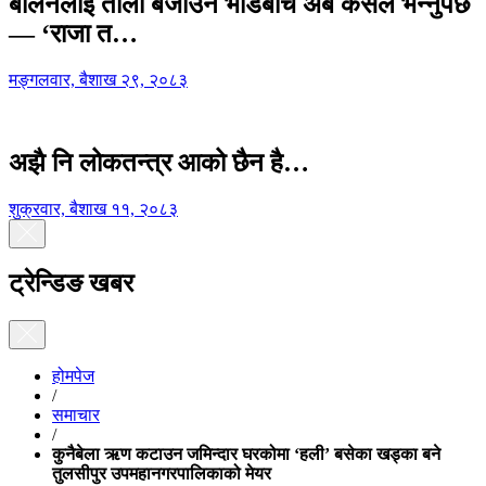
बालेनलाई ताली बजाउने भीडबीच अब कसैले भन्नुपर्छ
— ‘राजा त…
मङ्गलवार, बैशाख २९, २०८३
अझै नि लोकतन्त्र आको छैन है…
शुक्रवार, बैशाख ११, २०८३
ट्रेन्डिङ खबर
होमपेज
/
समाचार
/
कुनैबेला ऋण कटाउन जमिन्दार घरकोमा ‘हली’ बसेका खड्का बने
तुलसीपुर उपमहानगरपालिकाको मेयर