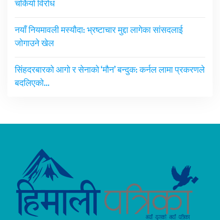
चर्कियो विरोध
नयाँ नियमावली मस्यौदा: भ्रष्टाचार मुद्दा लागेका सांसदलाई
जोगाउने खेल
सिंहदरबारको आगो र सेनाको ‘मौन’ बन्दुक: कर्नल लामा प्रकरणले
बदलिएको…