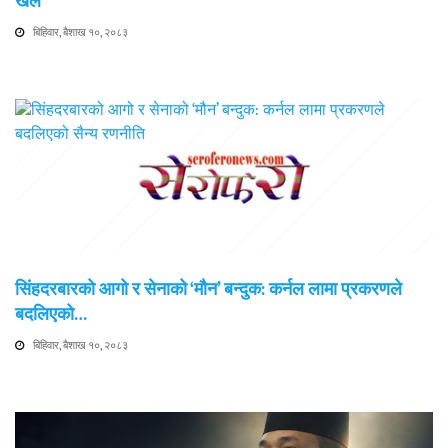
खेल
बिहिवार, बैशाख १०, २०८३
सिंहदरबारको आगो र सेनाको ‘मौन’ बन्दुक: कर्नल लामा प्रकरणले
बदलिएको…
बिहिवार, बैशाख १०, २०८३