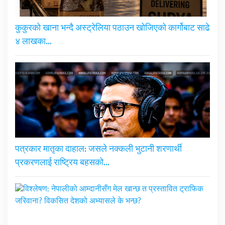
कुकुरको खाना भन्दै अस्ट्रेलिया पठाउन खोजिएको कार्गोबाट साढे
४ लाखका…
पत्रकार मातृका दाहाल: जसले नक्कली भुटानी शरणार्थी
प्रकरणलाई राष्ट्रिय बहसको…