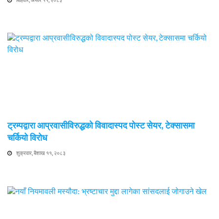
बिहिवार, असार ११, २०८३
ट्रम्पद्वारा आप्रवासीविरुद्धको विवादास्पद पोस्ट सेयर, टेक्सासमा
चर्कियो विरोध
शुक्रवार, बैशाख ११, २०८३