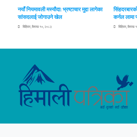
नयाँ नियमावली मस्यौदा: भ्रष्टाचार मुद्दा लागेका
सिंहदरबारको
सांसदलाई जोगाउने खेल
कर्नल लामा
बिहिवार, बैशाख १०, २०८३
बिहिवार, बैशाख