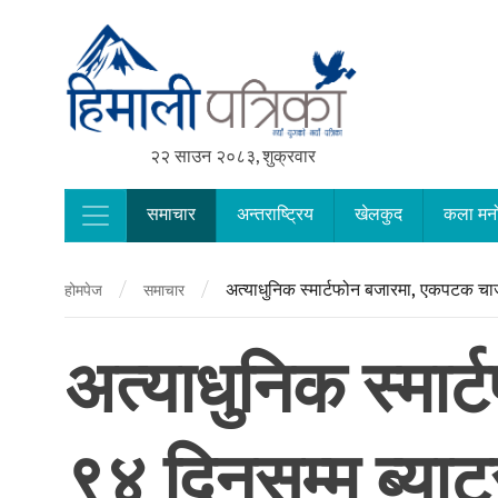
२२ साउन २०८३, शुक्रवार
समाचार
अन्तराष्ट्रिय
खेलकुद
कला मन
Main Navigation
/
/
अत्याधुनिक स्मार्टफोन बजारमा, एकपटक चार्ज 
होमपेज
समाचार
अत्याधुनिक स्मार
९४ दिनसम्म ब्याट्र