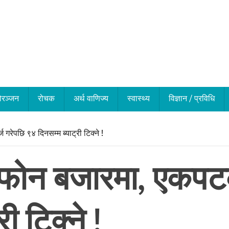
ोरञ्जन
रोचक
अर्थ वाणिज्य
स्वास्थ्य
विज्ञान / प्रविधि
गरेपछि ९४ दिनसम्म ब्याट्री टिक्ने !
्टफोन बजारमा, एकपट
ी टिक्ने !