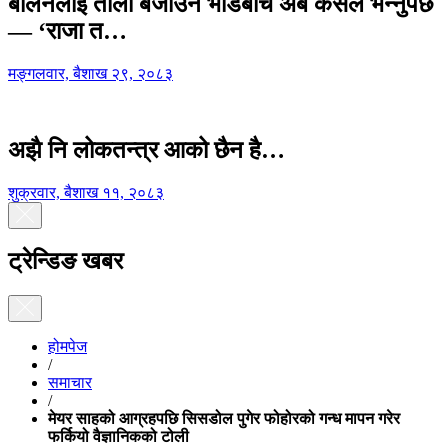
बालेनलाई ताली बजाउने भीडबीच अब कसैले भन्नुपर्छ
— ‘राजा त…
मङ्गलवार, बैशाख २९, २०८३
अझै नि लोकतन्त्र आको छैन है…
शुक्रवार, बैशाख ११, २०८३
ट्रेन्डिङ खबर
होमपेज
/
समाचार
/
मेयर साहको आग्रहपछि सिसडोल पुगेर फोहोरको गन्ध मापन गरेर
फर्कियो वैज्ञानिकको टोली