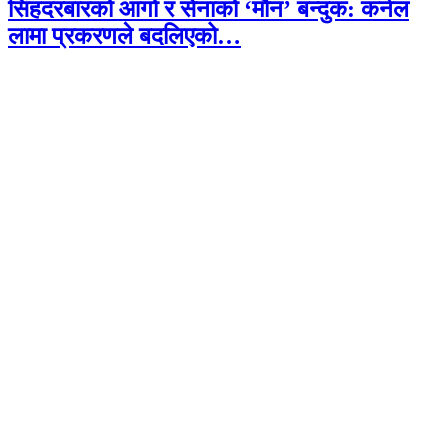
सिंहदरबारको आगो र सेनाको ‘मौन’ बन्दुक: कर्नल
लामा प्रकरणले बदलिएको…