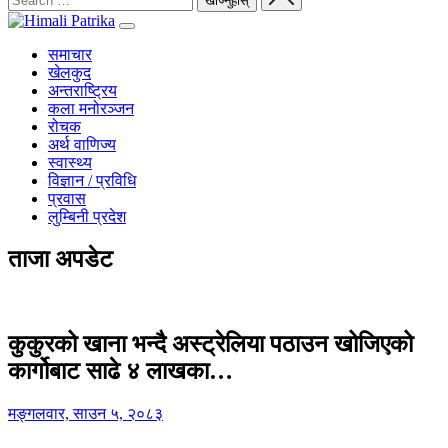
समाचार
खेलकुद
अन्तराष्ट्रिय
कला मनोरञ्जन
रोचक
अर्थ वाणिज्य
स्वास्थ्य
विज्ञान / प्रविधि
प्रवास
लुम्बिनी प्रदेश
ताजा अपडेट
कुकुरको खाना भन्दै अस्ट्रेलिया पठाउन खोजिएको
कार्गोबाट साढे ४ लाखका…
मङ्गलवार, साउन ५, २०८३