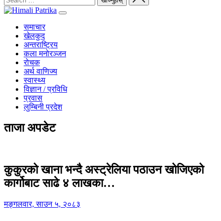
समाचार
खेलकुद
अन्तराष्ट्रिय
कला मनोरञ्जन
रोचक
अर्थ वाणिज्य
स्वास्थ्य
विज्ञान / प्रविधि
प्रवास
लुम्बिनी प्रदेश
ताजा अपडेट
कुकुरको खाना भन्दै अस्ट्रेलिया पठाउन खोजिएको
कार्गोबाट साढे ४ लाखका…
मङ्गलवार, साउन ५, २०८३