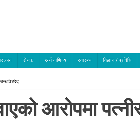
ोरञ्जन
रोचक
अर्थ वाणिज्य
स्वास्थ्य
विज्ञान / प्रविधि
बन्धविच्छेद
वाएको आरोपमा पत्नीसँ