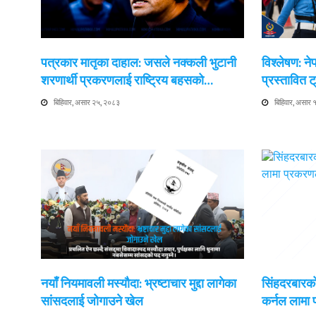
पत्रकार मातृका दाहाल: जसले नक्कली भुटानी
विश्लेषण: न
शरणार्थी प्रकरणलाई राष्ट्रिय बहसको…
प्रस्तावित
बिहिवार, असार २५, २०८३
बिहिवार, असार
नयाँ नियमावली मस्यौदा: भ्रष्टाचार मुद्दा लागेका
सिंहदरबारको
सांसदलाई जोगाउने खेल
कर्नल लामा