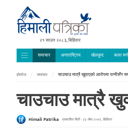
२१ साउन २०८३, बिहिवार
समाचार
अन्तराष्ट्रिय
खेलकुद
कला मन
Main Navigation
/
/
चाउचाउ मात्रै खुवाएको आरोपमा पत्नीसँग सम्
होमपेज
समाचार
चाउचाउ मात्रै खु
Himali Patrika
प्रकाशित मिती -
२६ जेष्ठ २०७९, बिहिवार