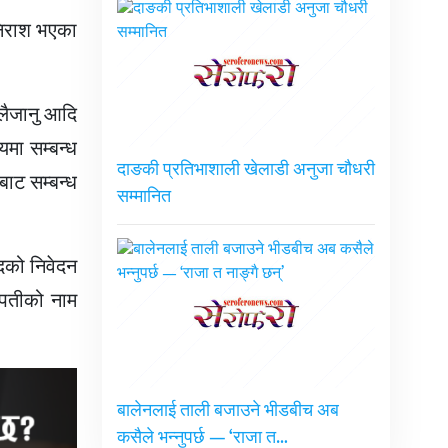
निराश भएका
नलैजानु आदि
मा सम्बन्ध
दाङकी प्रतिभाशाली खेलाडी अनुजा चौधरी
ाट सम्बन्ध
सम्मानित
छेदको निवेदन
म्पतीको नाम
बालेनलाई ताली बजाउने भीडबीच अब
कसैले भन्नुपर्छ — ‘राजा त…