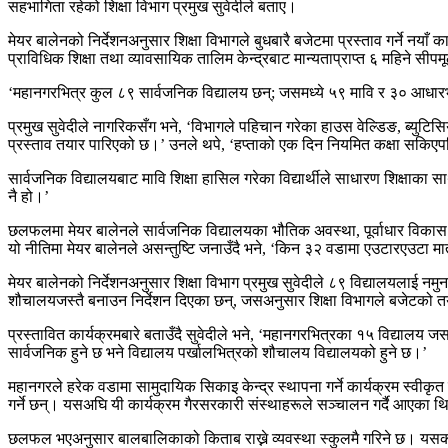
सहभागिता रहेको शिक्षा विभाग प्रमुख सुवेदीले बताए।
मेयर बालेनको निर्देशनअनुसार शिक्षा विभागले बुधबारै बजेटमा प्रस्ताव गर्ने न
प्राविधिक शिक्षा तथा व्यावसायिक तालिम केन्द्रबाट मान्यताप्राप्त ६ महिने सी
‘महानगरभित्र कुल ८९ सार्वजनिक विद्यालय छन्; जसमध्ये ५९ मावि र ३० आधारभू
प्रमुख सुवेदीले नागरिकसँग भने, ‘विभागले पहिचान गरेका हाउस वेल्डिङ, ब्युट
प्रस्ताव तयार पारिएको छ।’ उनले थपे, ‘हप्ताको एक दिन नियमित कक्षा सकिए
सार्वजनिक विद्यालयबाट मावि शिक्षा हासिल गरेका विद्यार्थीले साधारण शिक्षाका सा
नै हो।’
छलफलमा मेयर बालेनले सार्वजनिक विद्यालयका भौतिक अवस्था, पूर्वाधार विकास 
यो नीतिमा मेयर बालेनले असन्तुष्टि जनाउँदै भने, ‘किन ३२ वडामा एउटारएउटा मात
मेयर बालेनको निर्देशनअनुसार शिक्षा विभाग प्रमुख सुवेदीले ८९ विद्यालयलाई न
शौचालयजस्तै बनाउन निर्देशन दिएका छन्, जसअनुसार शिक्षा विभागले बजेटको 
प्रस्तावित कार्यक्रमबारे बताउँदै सुवेदीले भने, ‘महानगरभित्रका १५ विद्याल
सार्वजनिक हुने छ भने विद्यालय पर्खालभित्रको शौचालय विद्यालयको हुने छ।’
महानगरले हरेक वडामा सामुदायिक सिकाइ केन्द्र स्थापना गर्ने कार्यक्रम स्वीक
गर्ने छन्। यसअघि यी कार्यक्रम गैरसरकारी संस्थाहरूले सञ्चालन गर्दै आएका 
छलफल भएअनुसार बालबालिकाको किताब राख्ने व्यवस्था स्कुलमै गरिने छ। यसका ल