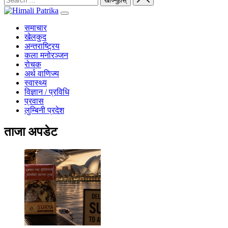
समाचार
खेलकुद
अन्तराष्ट्रिय
कला मनोरञ्जन
रोचक
अर्थ वाणिज्य
स्वास्थ्य
विज्ञान / प्रविधि
प्रवास
लुम्बिनी प्रदेश
ताजा अपडेट