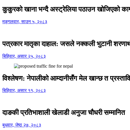
कुकुरको खाना भन्दै अस्ट्रेलिया पठाउन खोजिएको का
मङ्गलवार, साउन ५, २०८३
पत्रकार मातृका दाहाल: जसले नक्कली भुटानी शरणार
बिहिवार, असार २५, २०८३
विश्लेषण: नेपालीको आम्दानीसँग मेल खान्छ त प्रस्
बिहिवार, असार ११, २०८३
दाङकी प्रतिभाशाली खेलाडी अनुजा चौधरी सम्मानित
बुधवार, जेष्ठ २७, २०८३