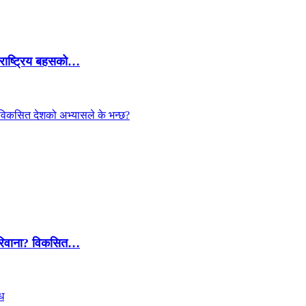
 राष्ट्रिय बहसको…
 जरिवाना? विकसित…