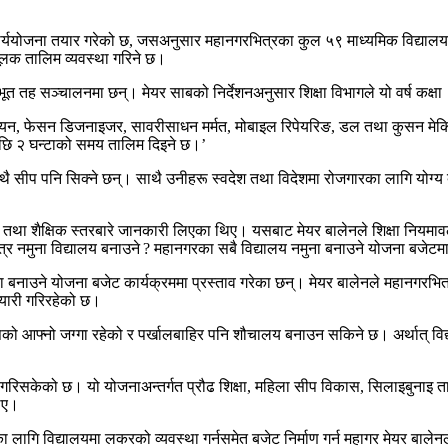
याँ कार्ययोजना तयार गरेको छ, जसअनुसार महानगरभित्रका कुल ५९ माध्यमिक विद्याल
पमूलक तालिम व्यवस्था गरिने छ।
त तह सञ्चालनमा छन्। मेयर साबको निर्देशनअनुसार शिक्षा विभागले यो वर्ष कक्ष
िसियन, फेसन डिजनाइजर, सावरीसाधन मर्मत, मोबाइल रिपेयरिङ, डल तथा कुसन मेकिङ
पछि २ घन्टाको समय तालिम दिइने छ।’
थै सीप पनि सिक्ने छन्। साथै उनीहरू स्वदेश तथा विदेशमा रोजगारका लागि योग्य बन्ने
तथा शैक्षिक स्तरबारे जानकारी लिएका थिए। यसबाट मेयर बालेनले शिक्षा नियमावल
्र नमुना विद्यालय बनाउने ? महानगरका सबै विद्यालय नमुना बनाउने योजना बजेटमा 
मुना बनाउने योजना बजेट कार्यक्रममा प्रस्ताव गरेका छन्। मेयर बालेनले महानगरभ
तयारी गरिरहेको छ।
य जसको आफ्नो जग्गा रहेको र पर्खालबाहिर पनि शौचालय बनाउन सकिने छ। अर्थात् व
ृत गरिसकेको छ। यो योजनाअन्तर्गत प्रौढ शिक्षा, महिला सीप विकास, सिलाइबुनाइ त
थिए।
ागि विद्यालयमा लकरको व्यवस्था गर्नसमेत बजेट निर्माण गर्न महागर मेयर बाले