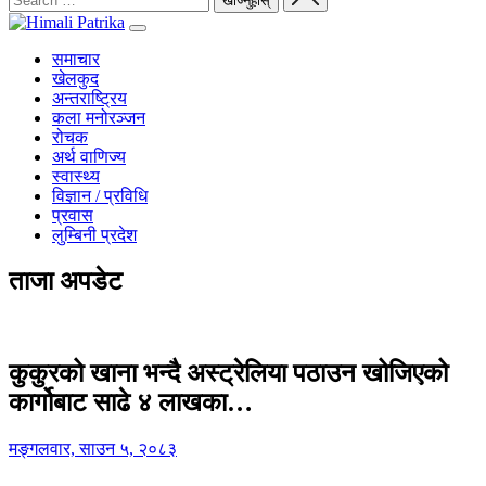
समाचार
खेलकुद
अन्तराष्ट्रिय
कला मनोरञ्जन
रोचक
अर्थ वाणिज्य
स्वास्थ्य
विज्ञान / प्रविधि
प्रवास
लुम्बिनी प्रदेश
ताजा अपडेट
कुकुरको खाना भन्दै अस्ट्रेलिया पठाउन खोजिएको
कार्गोबाट साढे ४ लाखका…
मङ्गलवार, साउन ५, २०८३