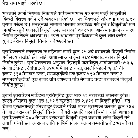
पैसासम्म पाइने भएको छ।
भारतको ऊर्जा नियमक निकायले अधिकतम भारू १२ सम्म मात्रै बिजुलीको
बिक्री वितरण गर्न पाउने व्यवस्था गरेको छ। प्राधिकरणले औसतमा भारू ६.९९
प्राप्त गरेको छ। मनसुनको समयमा भारतमा अत्यधिक गर्मी हुने र बिजुलीको माग
अत्यधिक हुने भएकाले बिजुली उपलब्ध भएको अवस्थामा आवश्यकताका आधारमा
निर्यात हुनसक्ने अवस्था छ। त्यस आधारमा प्राधिकरणले कुल सात करोड
युनिट बराबर बिजुली निर्यात गर्ने भएको छ।
प्राधिकरणले मनसुनका छ महिनामा मात्रै कुल २५ अर्ब बराबरको बिजुली निर्यात
गर्ने लक्ष्य राखेको छ। सोही आधारमा आज कुल २८४ मेगावाट बराबर बिजुली
निर्यात हुनेछ। प्राधिकरणका अनुसार त्रिशूली जलविद्युत् आयोजनाको ५५३.६
मेगावाट घन्टा, देवीघाटको ३४५.५ मेगावाट घन्टा, कालीगण्डकी ‘ए’को तीन
हजार ३३४ मेगावाट घन्टा, मर्स्याङ्दीको एक हजार ५९५ मेगावाट घन्टा र
मध्यमर्स्याङ्दीको एक हजार तीन दशमलव पाँच मेगावाट घन्टा बराबरको बिजुली
निर्यात हुनेछ।
इनर्जी एक्सचेञ्ज मार्केटमा प्रतियुनिट कुल भारु १२ बराबरको उपलब्ध हुनेछ।
त्यस्तै औसतमा कुल भारु ६.९९ र न्यूनतम भारु २.४९९ मा बिक्री हुनेछ। गत
चैतमा प्रधानमन्त्री शेरबहादुर देउवाले गरेको भारत भ्रमणका क्रममा कुल ३६४
मेगावाट बराबरको बिजुली निर्यात गर्ने गरी सहमति भएको थियो। सोही आधारमा
प्राधिकरणले २०० मेगावाट बराबरको बिजुली खुला बजारमा समेत बिक्री गर्ने
तयारी गरेको छ। त्यसका लागि एनभिभीएनलगायतका कम्पनी छनोट भइसकेका
छन्।