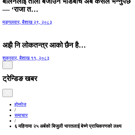
बालेनलाई ताली बजाउने भीडबीच अब कसैले भन्नुपर्छ
— ‘राजा त…
मङ्गलवार, बैशाख २९, २०८३
अझै नि लोकतन्त्र आको छैन है…
शुक्रवार, बैशाख ११, २०८३
ट्रेन्डिङ खबर
होमपेज
/
समाचार
/
६ महिनामा २५ अर्बको बिजुली भारतलाई बेच्ने प्राधिकरणको लक्ष्य