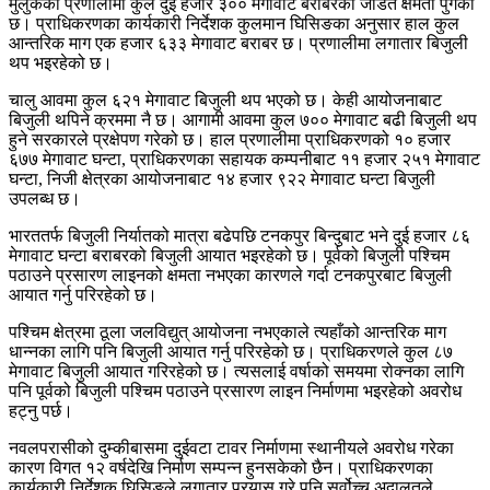
मुलुकको प्रणालीमा कुल दुई हजार ३०० मेगावाट बराबरको जडित क्षमता पुगेको
छ। प्राधिकरणका कार्यकारी निर्देशक कुलमान घिसिङका अनुसार हाल कुल
आन्तरिक माग एक हजार ६३३ मेगावाट बराबर छ। प्रणालीमा लगातार बिजुली
थप भइरहेको छ।
चालु आवमा कुल ६२१ मेगावाट बिजुली थप भएको छ। केही आयोजनाबाट
बिजुली थपिने क्रममा नै छ। आगामी आवमा कुल ७०० मेगावाट बढी बिजुली थप
हुने सरकारले प्रक्षेपण गरेको छ। हाल प्रणालीमा प्राधिकरणको १० हजार
६७७ मेगावाट घन्टा, प्राधिकरणका सहायक कम्पनीबाट ११ हजार २५१ मेगावाट
घन्टा, निजी क्षेत्रका आयोजनाबाट १४ हजार ९२२ मेगावाट घन्टा बिजुली
उपलब्ध छ।
भारततर्फ बिजुली निर्यातको मात्रा बढेपछि टनकपुर बिन्दुबाट भने दुई हजार ८६
मेगावाट घन्टा बराबरको बिजुली आयात भइरहेको छ। पूर्वको बिजुली पश्चिम
पठाउने प्रसारण लाइनको क्षमता नभएका कारणले गर्दा टनकपुरबाट बिजुली
आयात गर्नु परिरहेको छ।
पश्चिम क्षेत्रमा ठूला जलविद्युत् आयोजना नभएकाले त्यहाँको आन्तरिक माग
धान्नका लागि पनि बिजुली आयात गर्नु परिरहेको छ। प्राधिकरणले कुल ८७
मेगावाट बिजुली आयात गरिरहेको छ। त्यसलाई वर्षाको समयमा रोक्नका लागि
पनि पूर्वको बिजुली पश्चिम पठाउने प्रसारण लाइन निर्माणमा भइरहेको अवरोध
हट्नु पर्छ।
नवलपरासीको दुम्कीबासमा दुईवटा टावर निर्माणमा स्थानीयले अवरोध गरेका
कारण विगत १२ वर्षदेखि निर्माण सम्पन्न हुनसकेको छैन। प्राधिकरणका
कार्यकारी निर्देशक घिसिङले लगातार प्रयास गरे पनि सर्वोच्च अदालतले