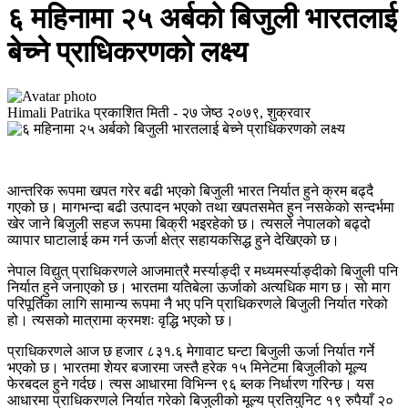
६ महिनामा २५ अर्बको बिजुली भारतलाई
बेच्ने प्राधिकरणको लक्ष्य
Himali Patrika
प्रकाशित मिती -
२७ जेष्ठ २०७९, शुक्रवार
आन्तरिक रूपमा खपत गरेर बढी भएको बिजुली भारत निर्यात हुने क्रम बढ्दै
गएको छ। मागभन्दा बढी उत्पादन भएको तथा खपतसमेत हुन नसकेको सन्दर्भमा
खेर जाने बिजुली सहज रूपमा बिक्री भइरहेको छ। त्यसले नेपालको बढ्दो
व्यापार घाटालाई कम गर्न ऊर्जा क्षेत्र सहायकसिद्ध हुने देखिएको छ।
नेपाल विद्युत् प्राधिकरणले आजमात्रै मर्स्याङ्दी र मध्यमर्स्याङ्दीको बिजुली पनि
निर्यात हुने जनाएको छ। भारतमा यतिबेला ऊर्जाको अत्यधिक माग छ। सो माग
परिपूर्तिका लागि सामान्य रूपमा नै भए पनि प्राधिकरणले बिजुली निर्यात गरेको
हो। त्यसको मात्रामा क्रमशः वृद्धि भएको छ।
प्राधिकरणले आज छ हजार ८३१.६ मेगावाट घन्टा बिजुली ऊर्जा निर्यात गर्ने
भएको छ। भारतमा शेयर बजारमा जस्तै हरेक १५ मिनेटमा बिजुलीको मूल्य
फेरबदल हुने गर्दछ। त्यस आधारमा विभिन्न ९६ ब्लक निर्धारण गरिन्छ। यस
आधारमा प्राधिकरणले निर्यात गरेको बिजुलीको मूल्य प्रतियुनिट १९ रुपैयाँ २०