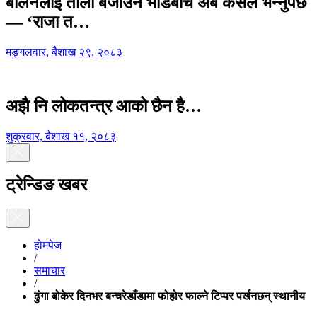
बालेनलाई ताली बजाउने भीडबीच अब कसैले भन्नुपर्छ
— ‘राजा त…
मङ्गलवार, बैशाख २९, २०८३
अझै नि लोकतन्त्र आको छैन है…
शुक्रवार, बैशाख ११, २०८३
ट्रेन्डिङ खबर
होमपेज
/
समाचार
/
ढुंगा बोकेर दिनभर बन्चरेडाँडामा फोहोर फाल्ने टिप्पर पर्खनछन् स्थानीय