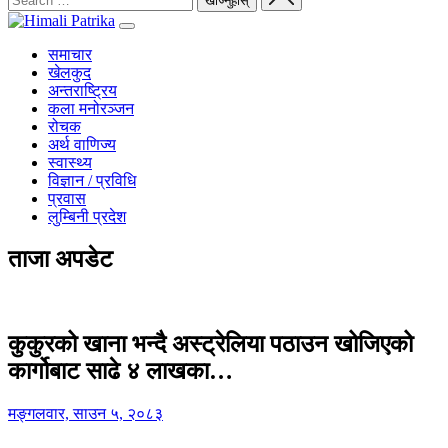
समाचार
खेलकुद
अन्तराष्ट्रिय
कला मनोरञ्जन
रोचक
अर्थ वाणिज्य
स्वास्थ्य
विज्ञान / प्रविधि
प्रवास
लुम्बिनी प्रदेश
ताजा अपडेट
कुकुरको खाना भन्दै अस्ट्रेलिया पठाउन खोजिएको
कार्गोबाट साढे ४ लाखका…
मङ्गलवार, साउन ५, २०८३