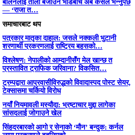
बालेनलाई ताली बजाउने भीडबीच अब कसैले भन्नुपर्छ
— ‘राजा त…
समाचारबाट थप
पत्रकार मातृका दाहाल: जसले नक्कली भुटानी
शरणार्थी प्रकरणलाई राष्ट्रिय बहसको…
विश्लेषण: नेपालीको आम्दानीसँग मेल खान्छ त
प्रस्तावित ट्राफिक जरिवाना? विकसित…
ट्रम्पद्वारा आप्रवासीविरुद्धको विवादास्पद पोस्ट सेयर,
टेक्सासमा चर्कियो विरोध
नयाँ नियमावली मस्यौदा: भ्रष्टाचार मुद्दा लागेका
सांसदलाई जोगाउने खेल
सिंहदरबारको आगो र सेनाको ‘मौन’ बन्दुक: कर्नल