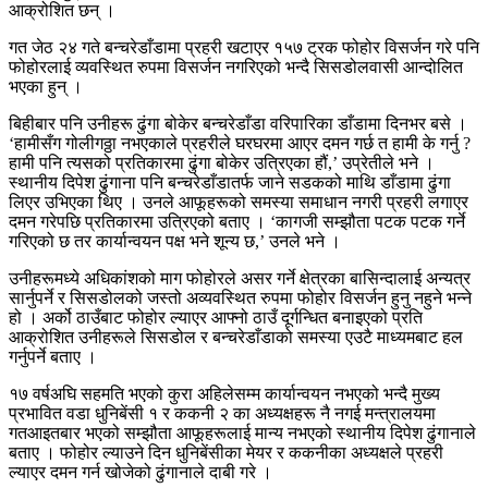
आक्रोशित छन् ।
गत जेठ २४ गते बन्चरेडाँडामा प्रहरी खटाएर १५७ ट्रक फोहोर विसर्जन गरे पनि
फोहोरलाई व्यवस्थित रुपमा विसर्जन नगरिएको भन्दै सिसडोलवासी आन्दोलित
भएका हुन् ।
बिहीबार पनि उनीहरू ढुंगा बोकेर बन्चरेडाँडा वरिपारिका डाँडामा दिनभर बसे ।
‘हामीसँग गोलीगठ्ठा नभएकाले प्रहरीले घरघरमा आएर दमन गर्छ त हामी के गर्नु ?
हामी पनि त्यसको प्रतिकारमा ढुंगा बोकेर उत्रिएका हौं,’ उप्रेतीले भने ।
स्थानीय दिपेश ढुंगाना पनि बन्चरेडाँडातर्फ जाने सडकको माथि डाँडामा ढुंगा
लिएर उभिएका थिए । उनले आफूहरूको समस्या समाधान नगरी प्रहरी लगाएर
दमन गरेपछि प्रतिकारमा उत्रिएको बताए । ‘कागजी सम्झौता पटक पटक गर्ने
गरिएको छ तर कार्यान्वयन पक्ष भने शून्य छ,’ उनले भने ।
उनीहरूमध्ये अधिकांशको माग फोहोरले असर गर्ने क्षेत्रका बासिन्दालाई अन्यत्र
सार्नुपर्ने र सिसडोलको जस्तो अव्यवस्थित रुपमा फोहोर विसर्जन हुनु नहुने भन्ने
हो । अर्को ठाउँबाट फोहोर ल्याएर आफ्नो ठाउँ दूर्गन्धित बनाइएको प्रति
आक्रोशित उनीहरूले सिसडोल र बन्चरेडाँडाको समस्या एउटै माध्यमबाट हल
गर्नुपर्ने बताए ।
१७ वर्षअघि सहमति भएको कुरा अहिलेसम्म कार्यान्वयन नभएको भन्दै मुख्य
प्रभावित वडा धुनिबेंसी १ र ककनी २ का अध्यक्षहरू नै नगई मन्त्रालयमा
गतआइतबार भएको सम्झौता आफूहरूलाई मान्य नभएको स्थानीय दिपेश ढुंगानाले
बताए । फोहोर ल्याउने दिन धुनिबेंसीका मेयर र ककनीका अध्यक्षले प्रहरी
ल्याएर दमन गर्न खोजेको ढुंगानाले दाबी गरे ।