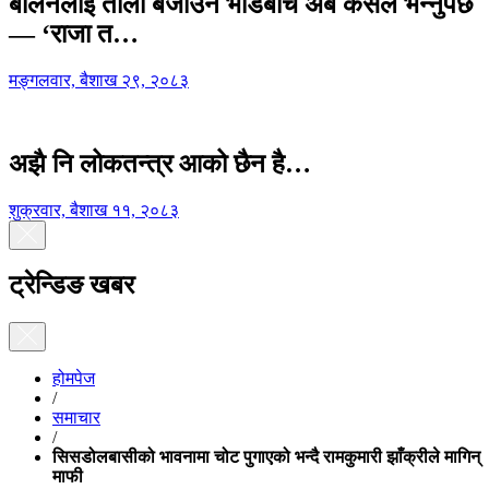
बालेनलाई ताली बजाउने भीडबीच अब कसैले भन्नुपर्छ
— ‘राजा त…
मङ्गलवार, बैशाख २९, २०८३
अझै नि लोकतन्त्र आको छैन है…
शुक्रवार, बैशाख ११, २०८३
ट्रेन्डिङ खबर
होमपेज
/
समाचार
/
सिसडोलबासीको भावनामा चोट पुगाएको भन्दै रामकुमारी झाँक्रीले मागिन्
माफी