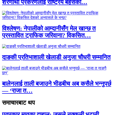
शरणार्थी प्रकरणलाई राष्ट्रिय बहसको…
विश्लेषण: नेपालीको आम्दानीसँग मेल खान्छ त
प्रस्तावित ट्राफिक जरिवाना? विकसित…
दाङकी प्रतिभाशाली खेलाडी अनुजा चौधरी सम्मानित
बालेनलाई ताली बजाउने भीडबीच अब कसैले भन्नुपर्छ
— ‘राजा त…
समाचारबाट थप
पत्रकार मातृका दाहाल: जसले नक्कली भुटानी