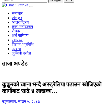
समाचार
खेलकुद
अन्तराष्ट्रिय
कला मनोरञ्जन
रोचक
अर्थ वाणिज्य
स्वास्थ्य
विज्ञान / प्रविधि
प्रवास
लुम्बिनी प्रदेश
ताजा अपडेट
कुकुरको खाना भन्दै अस्ट्रेलिया पठाउन खोजिएको
कार्गोबाट साढे ४ लाखका…
मङ्गलवार, साउन ५, २०८३